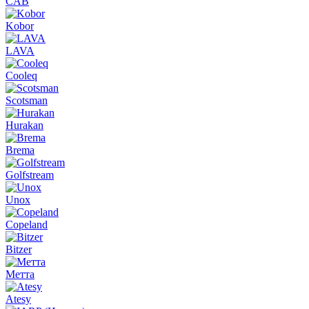
CAB
Kobor
LAVA
Cooleq
Scotsman
Hurakan
Brema
Golfstream
Unox
Copeland
Bitzer
Метта
Atesy