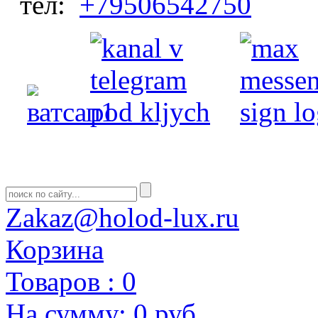
тел:
+79506542750
Zakaz@holod-lux.ru
Корзина
Товаров :
0
На сумму:
0 руб.