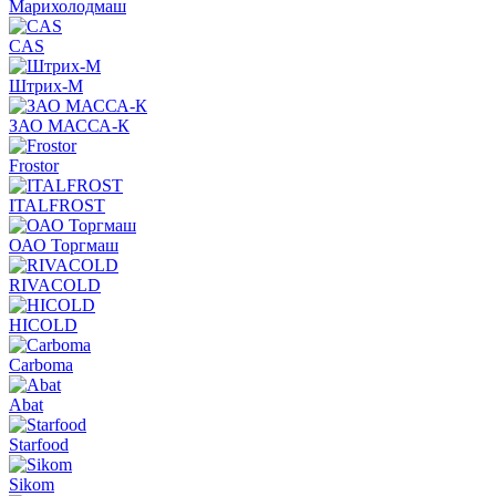
Марихолодмаш
CAS
Штрих-М
ЗАО МАССА-К
Frostor
ITALFROST
ОАО Торгмаш
RIVACOLD
HICOLD
Carboma
Abat
Starfood
Sikom