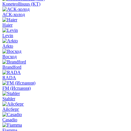
Koneteollisuus (KT)
АСК-холод
Haier
Levin
Arkto
Восход
Brandford
RADA
FM (Испания)
Stahler
Айсберг
Casadio
Fiamma