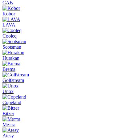
CAB
Kobor
LAVA
Cooleq
Scotsman
Hurakan
Brema
Golfstream
Unox
Copeland
Bitzer
Метта
Atesy