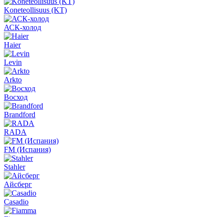
Koneteollisuus (KT)
АСК-холод
Haier
Levin
Arkto
Восход
Brandford
RADA
FM (Испания)
Stahler
Айсберг
Casadio