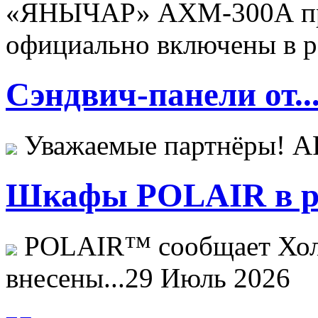
«ЯНЫЧАР» АХМ-300А пр
официально включены в ре
Сэндвич-панели от..
Уважаемые партнёры! 
Шкафы POLAIR в ре
POLAIR™ сообщает Хо
внесены...
29 Июль 2026