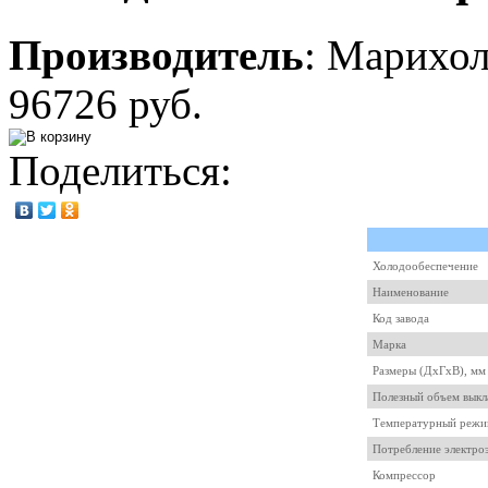
Производитель
:
Марихо
96726 руб.
Поделиться:
Холодообеспечение
Наименование
Код завода
Марка
Размеры (ДхГхВ), мм
Полезный объем выкл
Температурный режи
Потребление электроэ
Компрессор