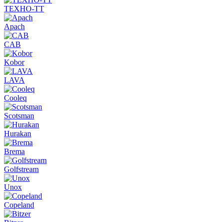
ТЕХНО-ТТ
Apach
CAB
Kobor
LAVA
Cooleq
Scotsman
Hurakan
Brema
Golfstream
Unox
Copeland