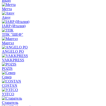
Bitzer
Метта
Atesy
IARP (Италия)
ТПК "ШЕФ"
Мартэл
ANGELO PO
VAKKPRESS
POZIS
Север
COSTAN
УЗТСО
Старатель