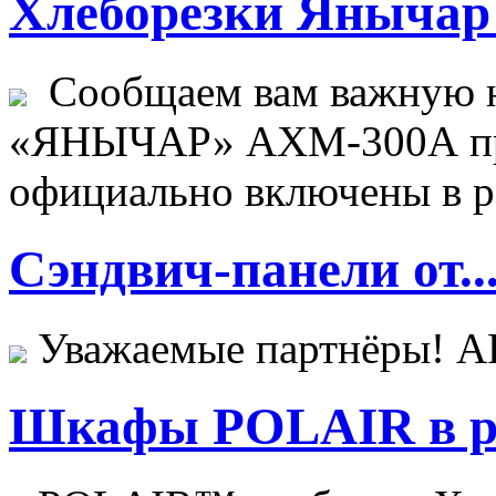
Хлеборезки Янычар 
Сообщаем вам важную н
«ЯНЫЧАР» АХМ-300А пр
официально включены в ре
Сэндвич-панели от..
Уважаемые партнёры! 
Шкафы POLAIR в ре