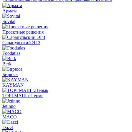
Армата
Sovital
Проектные решения
Сарапульский ЭГЗ
Foodatlas
Berk
Бирюса
KAYMAN
ТОРГМАШ г.Пермь
Jetinno
MACO
Dazzl