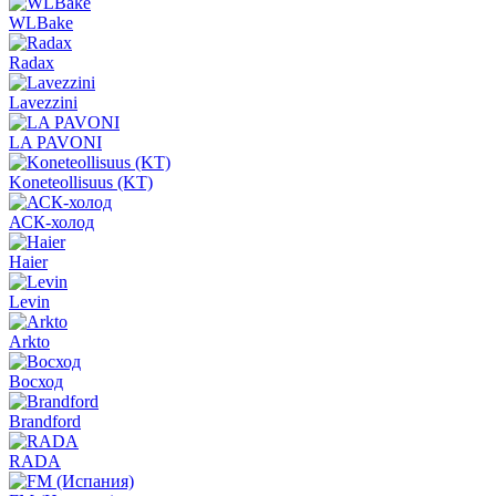
WLBake
Radax
Lavezzini
LA PAVONI
Koneteollisuus (KT)
АСК-холод
Haier
Levin
Arkto
Восход
Brandford
RADA