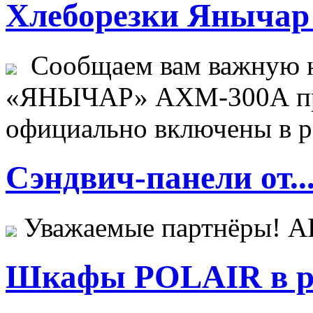
Хлеборезки Янычар 
Сообщаем вам важную н
«ЯНЫЧАР» АХМ-300А пр
официально включены в ре
Сэндвич-панели от..
Уважаемые партнёры! 
Шкафы POLAIR в ре