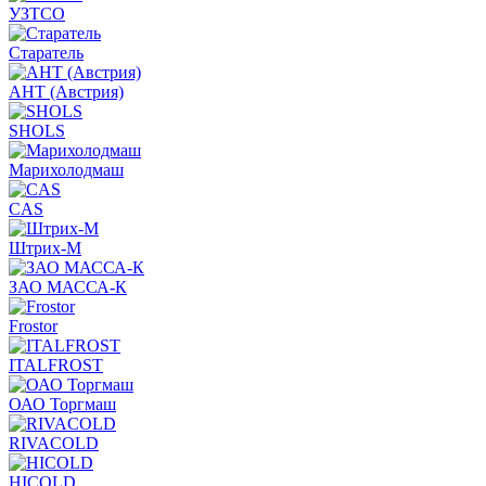
УЗТСО
Старатель
АНТ (Австрия)
SHOLS
Марихолодмаш
CAS
Штрих-М
ЗАО МАССА-К
Frostor
ITALFROST
ОАО Торгмаш
RIVACOLD
HICOLD