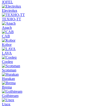
JOFEL
Electrolux
ТЕХНО-ТТ
Apach
CAB
Kobor
LAVA
Cooleq
Scotsman
Hurakan
Brema
Golfstream
Unox