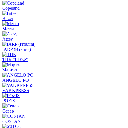
Copeland
Bitzer
Метта
Atesy
IARP (Италия)
ТПК "ШЕФ"
Мартэл
ANGELO PO
VAKKPRESS
POZIS
Север
COSTAN