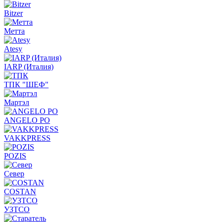
Bitzer
Метта
Atesy
IARP (Италия)
ТПК "ШЕФ"
Мартэл
ANGELO PO
VAKKPRESS
POZIS
Север
COSTAN
УЗТСО