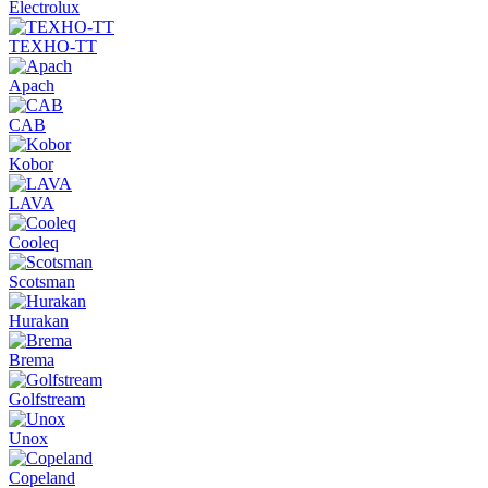
Electrolux
ТЕХНО-ТТ
Apach
CAB
Kobor
LAVA
Cooleq
Scotsman
Hurakan
Brema
Golfstream
Unox
Copeland