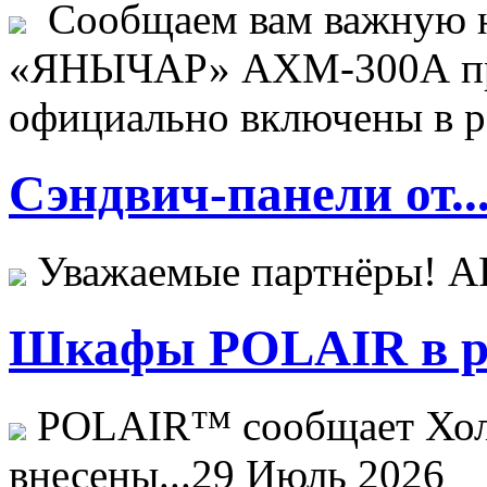
Сообщаем вам важную н
«ЯНЫЧАР» АХМ-300А пр
официально включены в ре
Сэндвич-панели от..
Уважаемые партнёры! 
Шкафы POLAIR в ре
POLAIR™ сообщает Хо
внесены...
29 Июль 2026