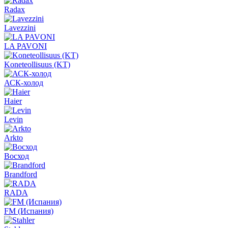
Radax
Lavezzini
LA PAVONI
Koneteollisuus (KT)
АСК-холод
Haier
Levin
Arkto
Восход
Brandford
RADA
FM (Испания)