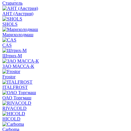
Старатель
АНТ (Австрия)
SHOLS
Марихолодмаш
CAS
Штрих-М
ЗАО МАССА-К
Frostor
ITALFROST
ОАО Торгмаш
RIVACOLD
HICOLD
Carboma