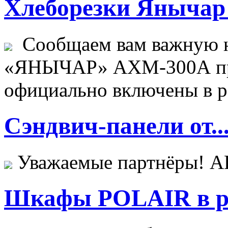
Хлеборезки Янычар 
Сообщаем вам важную н
«ЯНЫЧАР» АХМ-300А пр
официально включены в ре
Сэндвич-панели от..
Уважаемые партнёры! 
Шкафы POLAIR в ре