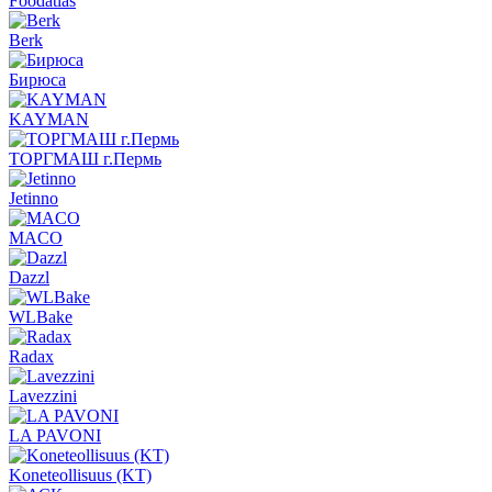
Foodatlas
Berk
Бирюса
KAYMAN
ТОРГМАШ г.Пермь
Jetinno
MACO
Dazzl
WLBake
Radax
Lavezzini
LA PAVONI
Koneteollisuus (KT)