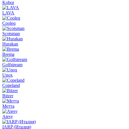
Kobor
LAVA
Cooleq
Scotsman
Hurakan
Brema
Golfstream
Unox
Copeland
Bitzer
Метта
Atesy
IARP (Италия)