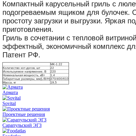
Компактный карусельный гриль с люле
подогреваемым ящиком для булочек. С
простоту загрузки и выгрузки. Яркая п
приготовления.
Гриль в сочетании с тепловой витрино
эффектный, экономичный комплекс для
Патент РФ.
MK-1.22
Количество хот-догов, шт
22
Используемое напряжение, В
220
Номинальная мощность, кВт
1,4
Габаритные размеры, мм(L/B/H)
370/400/610
Масса, кг
19,5
Армата
Sovital
Проектные решения
Сарапульский ЭГЗ