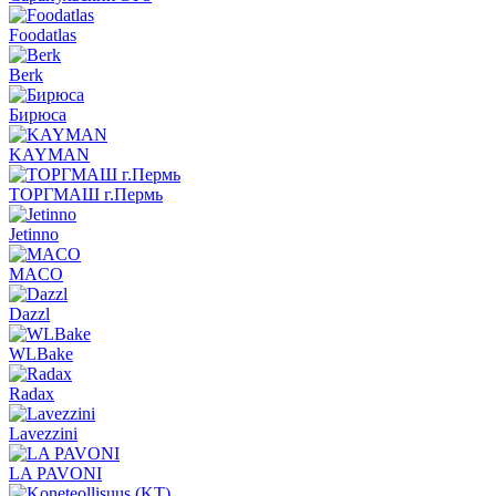
Foodatlas
Berk
Бирюса
KAYMAN
ТОРГМАШ г.Пермь
Jetinno
MACO
Dazzl
WLBake
Radax
Lavezzini
LA PAVONI