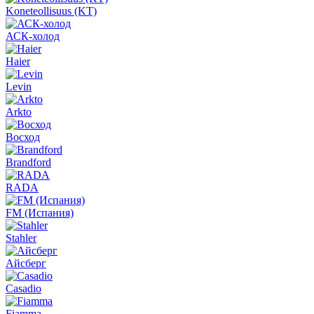
Koneteollisuus (KT)
АСК-холод
Haier
Levin
Arkto
Восход
Brandford
RADA
FM (Испания)
Stahler
Айсберг
Casadio
Fiamma