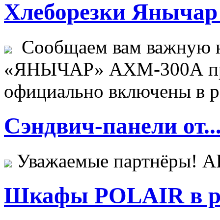
Хлеборезки Янычар 
Сообщаем вам важную н
«ЯНЫЧАР» АХМ-300А пр
официально включены в ре
Сэндвич-панели от..
Уважаемые партнёры! 
Шкафы POLAIR в ре