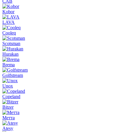
CAB
Kobor
LAVA
Cooleq
Scotsman
Hurakan
Brema
Golfstream
Unox
Copeland
Bitzer
Метта
Atesy