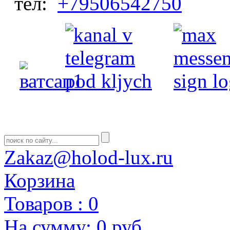
тел:
+79506542750
Zakaz@holod-lux.ru
Корзина
Товаров :
0
На сумму:
0 руб.