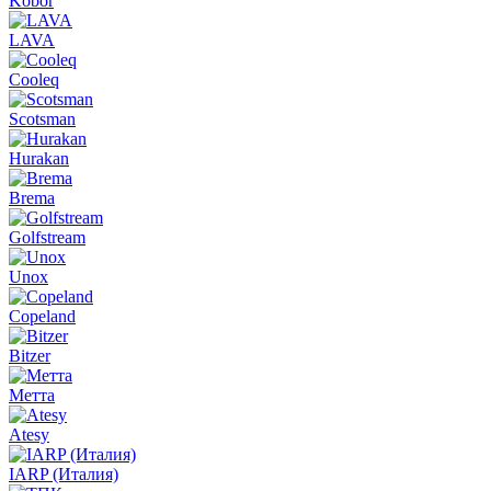
Kobor
LAVA
Cooleq
Scotsman
Hurakan
Brema
Golfstream
Unox
Copeland
Bitzer
Метта
Atesy
IARP (Италия)