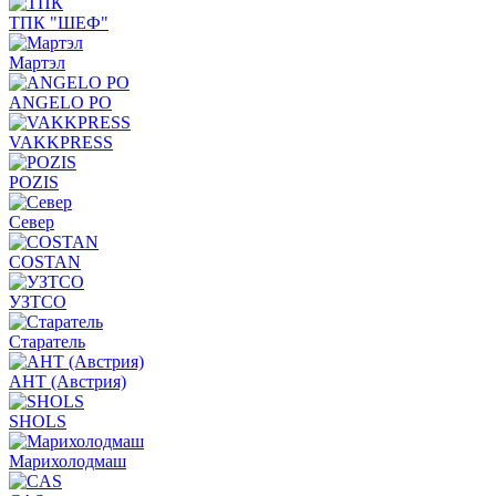
ТПК "ШЕФ"
Мартэл
ANGELO PO
VAKKPRESS
POZIS
Север
COSTAN
УЗТСО
Старатель
АНТ (Австрия)
SHOLS
Марихолодмаш