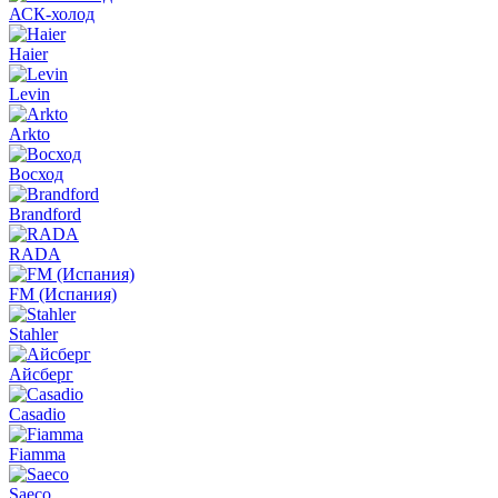
АСК-холод
Haier
Levin
Arkto
Восход
Brandford
RADA
FM (Испания)
Stahler
Айсберг
Casadio
Fiamma
Saeco