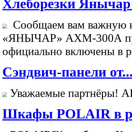
Хлеборезки Янычар 
Сообщаем вам важную н
«ЯНЫЧАР» АХМ-300А пр
официально включены в ре
Сэндвич-панели от..
Уважаемые партнёры! 
Шкафы POLAIR в ре