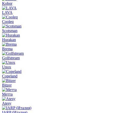
Kobor
LAVA
Cooleq
Scotsman
Hurakan
Brema
Golfstream
Unox
Copeland
Bitzer
Метта
Atesy
IARP (Италия)