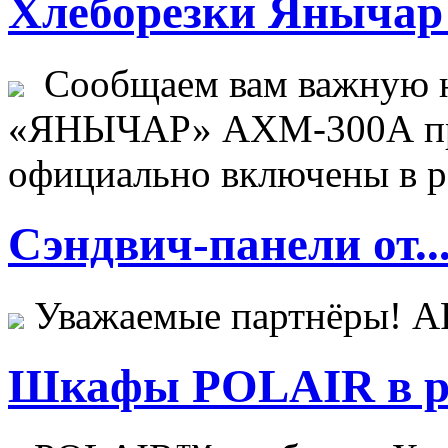
Хлеборезки Янычар 
Сообщаем вам важную н
«ЯНЫЧАР» АХМ-300А пр
официально включены в ре
Сэндвич-панели от..
Уважаемые партнёры! 
Шкафы POLAIR в ре