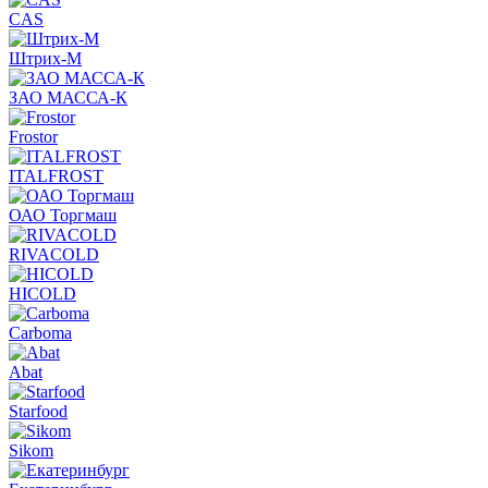
CAS
Штрих-М
ЗАО МАССА-К
Frostor
ITALFROST
ОАО Торгмаш
RIVACOLD
HICOLD
Carboma
Abat
Starfood
Sikom