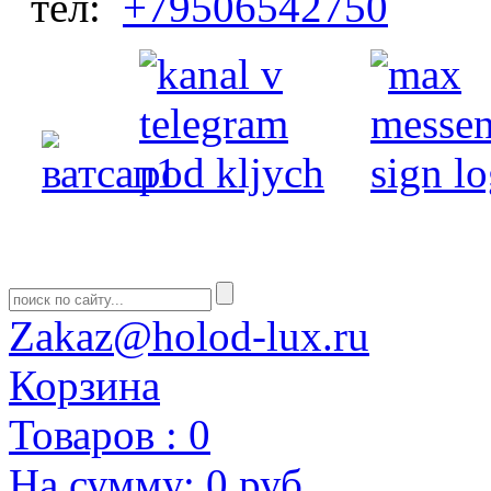
тел:
+79506542750
Zakaz@holod-lux.ru
Корзина
Товаров :
0
На сумму:
0 руб.