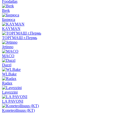
Foodatlas
Berk
Бирюса
KAYMAN
ТОРГМАШ г.Пермь
Jetinno
MACO
Dazzl
WLBake
Radax
Lavezzini
LA PAVONI
Koneteollisuus (KT)