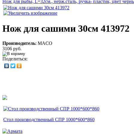
Нож для рыбы, L=32см., нерж.сталь, ручка- пластик, цвет черн
Нож для сашими 30см 413972
Производитель
:
MACO
3106 руб.
Поделиться:
Стол производственный СПР 1000*600*860