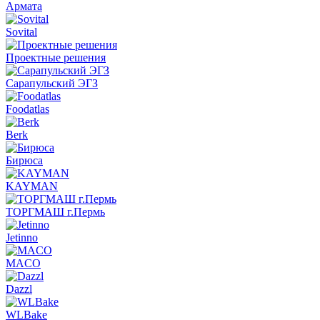
Армата
Sovital
Проектные решения
Сарапульский ЭГЗ
Foodatlas
Berk
Бирюса
KAYMAN
ТОРГМАШ г.Пермь
Jetinno
MACO
Dazzl
WLBake