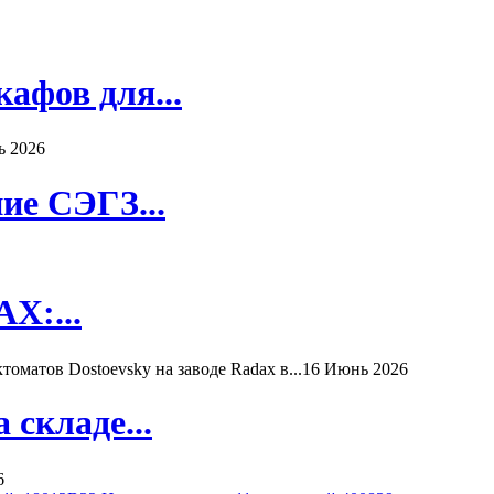
афов для...
ь 2026
ие СЭГЗ...
X:...
матов Dostoevsky на заводе Radax в...
16 Июнь 2026
складе...
6