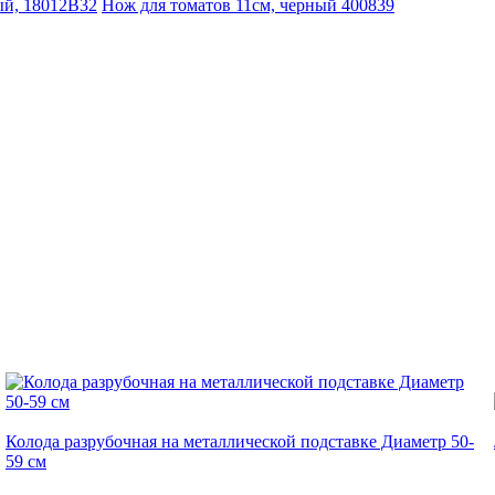
ый, 18012B32
Нож для томатов 11см, черный 400839
Колода разрубочная на металлической подставке Диаметр 50-
59 cм