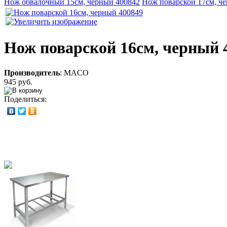
Нож обвалочный 15см, черный 400842
Нож поварской 17см, ч
Нож поварской 16см, черный 
Производитель
:
MACO
945 руб.
Поделиться: