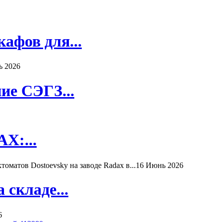
афов для...
ь 2026
ие СЭГЗ...
X:...
матов Dostoevsky на заводе Radax в...
16 Июнь 2026
складе...
6