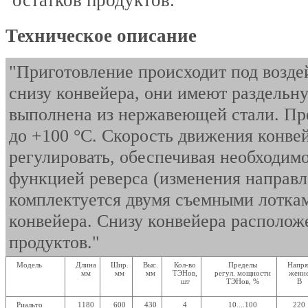
Техническое описание
"Приготовление происходит под возд
снизу конвейера, они имеют раздельн
выполнена из нержавеющей стали. Пр
до +100 °С. Скорость движения конве
регулировать, обеспечивая необходим
функцией реверса (изменения направл
комплектуется двумя съемными лотка
конвейера. Снизу конвейера располож
продуктов."
Модель
Длина
Шир.
Выс.
Кол-во
Пределы
Напря
мм
мм
мм
ТЭНов,
регул. мощности
жени
шт
ТЭНов, %
В
Риальто
1180
600
430
4
10....100
220