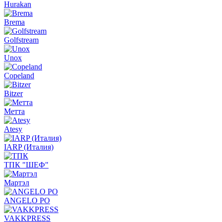
Hurakan
Brema
Golfstream
Unox
Copeland
Bitzer
Метта
Atesy
IARP (Италия)
ТПК "ШЕФ"
Мартэл
ANGELO PO
VAKKPRESS