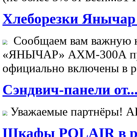
Хлеборезки Янычар 
Сообщаем вам важную н
«ЯНЫЧАР» АХМ-300А пр
официально включены в ре
Сэндвич-панели от..
Уважаемые партнёры! 
Шкафы POLAIR в ре