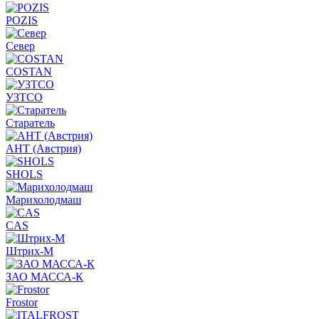
POZIS
Север
COSTAN
УЗТСО
Старатель
АНТ (Австрия)
SHOLS
Марихолодмаш
CAS
Штрих-М
ЗАО МАССА-К
Frostor