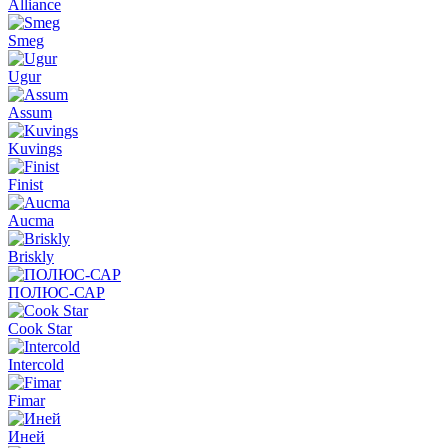
Alliance
Smeg
Ugur
Assum
Kuvings
Finist
Aucma
Briskly
ПОЛЮС-САР
Cook Star
Intercold
Fimar
Иней