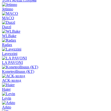
ТОРГМАШ г.Пермь
Jetinno
MACO
Dazzl
WLBake
Radax
Lavezzini
LA PAVONI
Koneteollisuus (KT)
АСК-холод
Haier
Levin
Arkto