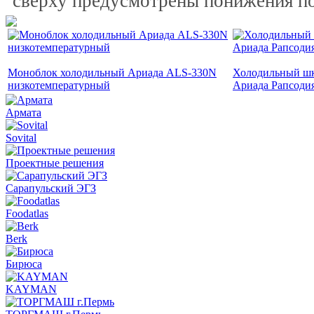
сверху предусмотрены понижения п
Моноблок холодильный Ариада ALS-330N
Холодильный шк
низкотемпературный
Ариада Рапсоди
Армата
Sovital
Проектные решения
Сарапульский ЭГЗ
Foodatlas
Berk
Бирюса
KAYMAN