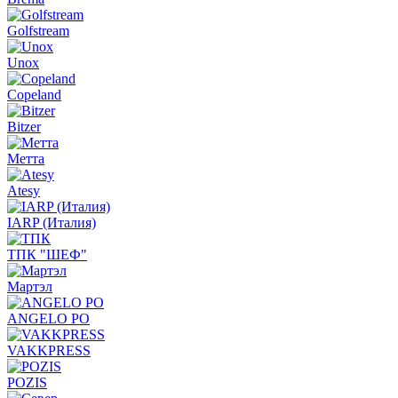
Golfstream
Unox
Copeland
Bitzer
Метта
Atesy
IARP (Италия)
ТПК "ШЕФ"
Мартэл
ANGELO PO
VAKKPRESS
POZIS