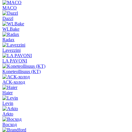
MACO
Dazzl
WLBake
Radax
Lavezzini
LA PAVONI
Koneteollisuus (KT)
АСК-холод
Haier
Levin
Arkto
Восход