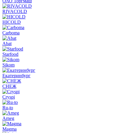
ОАО Торгмаш
RIVACOLD
HICOLD
Carboma
Abat
Starfood
Sikom
Екатеринбург
СНЕЖ
Cryspi
Ru-to
Arneg
Magma