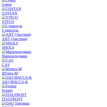
Север
COSTAN
УЗТСО
Старатель
АНТ (Австрия)
SHOLS
Марихолодмаш
CAS
Штрих-М
ЗАО МАССА-К
Frostor
ITALFROST