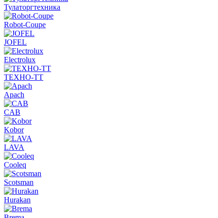
Тулаторгтехника
Robot-Coupe
JOFEL
Electrolux
ТЕХНО-ТТ
Apach
CAB
Kobor
LAVA
Cooleq
Scotsman
Hurakan
Brema