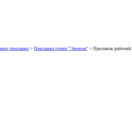
овые прилавки
>
Прилавки серии "Эконом"
>
Прилавок рабочий