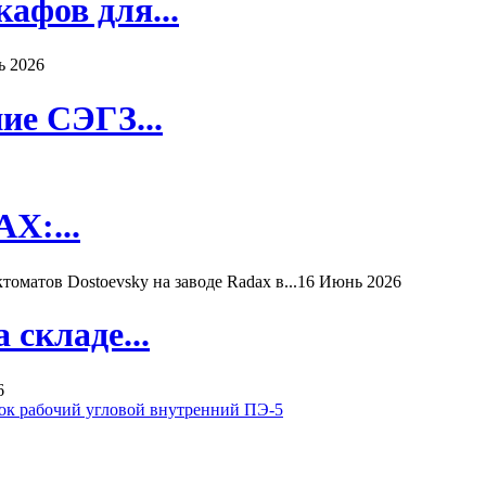
афов для...
ь 2026
ие СЭГЗ...
X:...
матов Dostoevsky на заводе Radax в...
16 Июнь 2026
складе...
6
ок рабочий угловой внутренний ПЭ-5