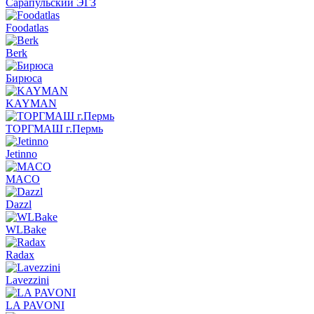
Сарапульский ЭГЗ
Foodatlas
Berk
Бирюса
KAYMAN
ТОРГМАШ г.Пермь
Jetinno
MACO
Dazzl
WLBake
Radax
Lavezzini
LA PAVONI