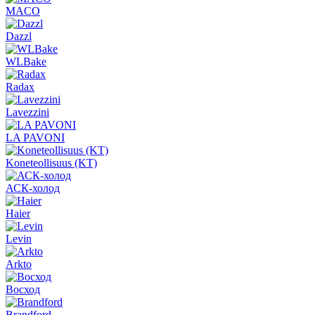
MACO
Dazzl
WLBake
Radax
Lavezzini
LA PAVONI
Koneteollisuus (KT)
АСК-холод
Haier
Levin
Arkto
Восход
Brandford