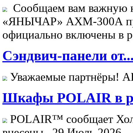
Сообщаем вам важную н
«ЯНЫЧАР» АХМ-300А пр
официально включены в ре
Сэндвич-панели от..
Уважаемые партнёры! 
Шкафы POLAIR в ре
POLAIR™ сообщает Хо
внесены...
29 Июль 2026