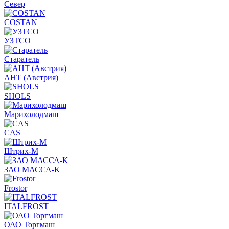
Север
COSTAN
УЗТСО
Старатель
АНТ (Австрия)
SHOLS
Марихолодмаш
CAS
Штрих-М
ЗАО МАССА-К
Frostor
ITALFROST
ОАО Торгмаш