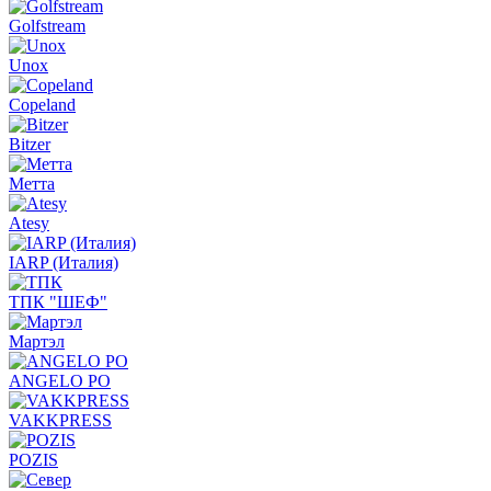
Golfstream
Unox
Copeland
Bitzer
Метта
Atesy
IARP (Италия)
ТПК "ШЕФ"
Мартэл
ANGELO PO
VAKKPRESS
POZIS