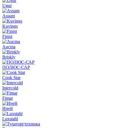
Ugur
Assum
Kuvings
Finist
Aucma
Briskly
ПОЛЮС-САР
Cook Star
Intercold
Fimar
Иней
Luxstahl