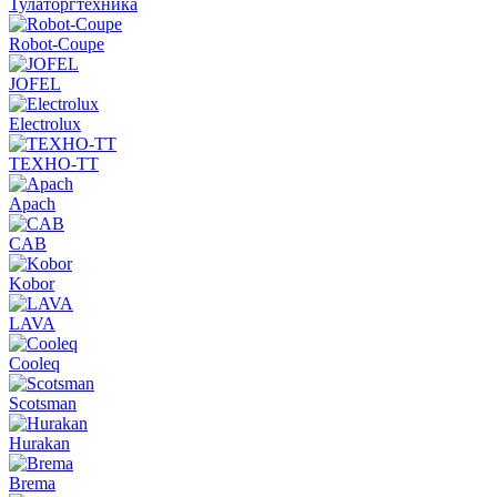
Тулаторгтехника
Robot-Coupe
JOFEL
Electrolux
ТЕХНО-ТТ
Apach
CAB
Kobor
LAVA
Cooleq
Scotsman
Hurakan
Brema