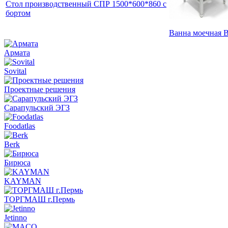
Стол производственный СПР 1500*600*860 с
бортом
Ванна моечная 
Армата
Sovital
Проектные решения
Сарапульский ЭГЗ
Foodatlas
Berk
Бирюса
KAYMAN
ТОРГМАШ г.Пермь
Jetinno