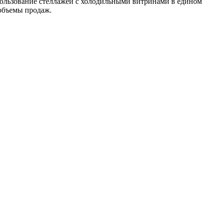
льзование стеллажей с холодильными витринами в едином
 объемы продаж.