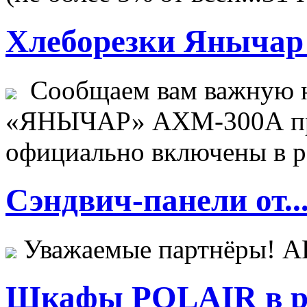
Хлеборезки Янычар 
Сообщаем вам важную н
«ЯНЫЧАР» АХМ-300А пр
официально включены в ре
Сэндвич-панели от..
Уважаемые партнёры! 
Шкафы POLAIR в ре