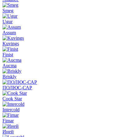
Smeg
Ugur
Assum
Kuvings
Finist
Aucma
Briskly
ПОЛЮС-САР
Cook Star
Intercold
Fimar
Иней