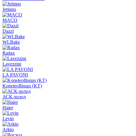
Jetinno
MACO
Dazzl
WLBake
Radax
Lavezzini
LA PAVONI
Koneteollisuus (KT)
АСК-холод
Haier
Levin
Arkto