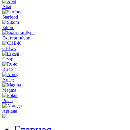
Abat
Starfood
Sikom
Екатеринбург
СНЕЖ
Cryspi
Ru-to
Arneg
Magma
Polair
Ариада
Главная