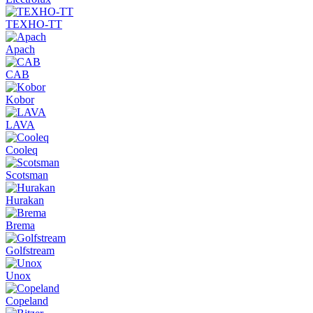
ТЕХНО-ТТ
Apach
CAB
Kobor
LAVA
Cooleq
Scotsman
Hurakan
Brema
Golfstream
Unox
Copeland