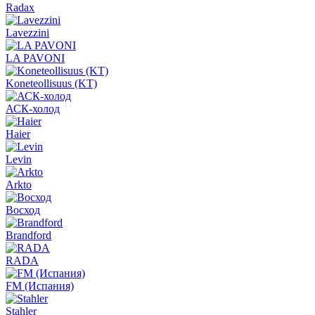
Radax
Lavezzini
LA PAVONI
Koneteollisuus (KT)
АСК-холод
Haier
Levin
Arkto
Восход
Brandford
RADA
FM (Испания)
Stahler