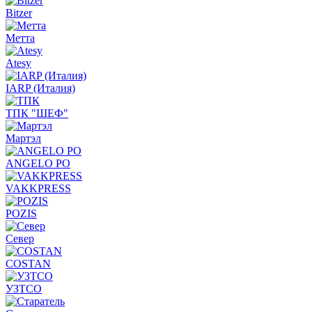
Bitzer
Метта
Atesy
IARP (Италия)
ТПК "ШЕФ"
Мартэл
ANGELO PO
VAKKPRESS
POZIS
Север
COSTAN
УЗТСО