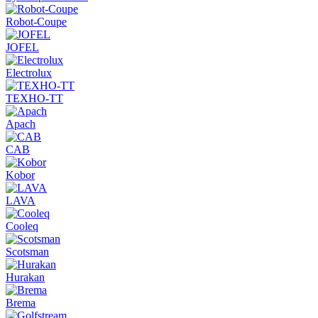
Robot-Coupe
JOFEL
Electrolux
ТЕХНО-ТТ
Apach
CAB
Kobor
LAVA
Cooleq
Scotsman
Hurakan
Brema