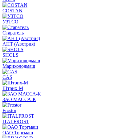
COSTAN
УЗТСО
Старатель
АНТ (Австрия)
SHOLS
Марихолодмаш
CAS
Штрих-М
ЗАО МАССА-К
Frostor
ITALFROST
ОАО Торгмаш