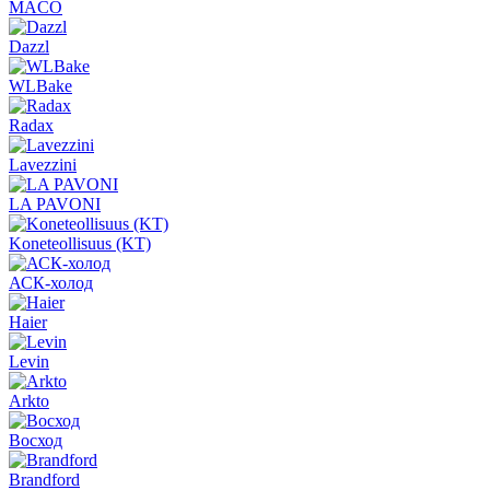
MACO
Dazzl
WLBake
Radax
Lavezzini
LA PAVONI
Koneteollisuus (KT)
АСК-холод
Haier
Levin
Arkto
Восход
Brandford