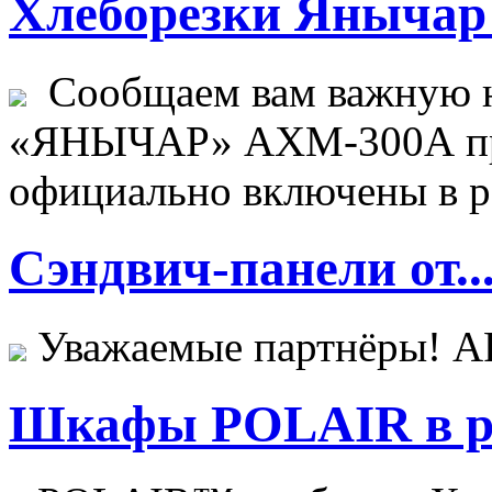
Хлеборезки Янычар 
Сообщаем вам важную н
«ЯНЫЧАР» АХМ-300А пр
официально включены в ре
Сэндвич-панели от..
Уважаемые партнёры! 
Шкафы POLAIR в ре