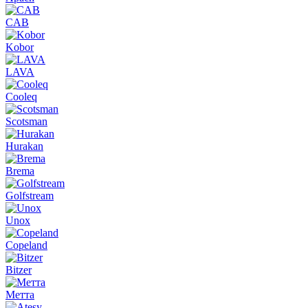
CAB
Kobor
LAVA
Cooleq
Scotsman
Hurakan
Brema
Golfstream
Unox
Copeland
Bitzer
Метта