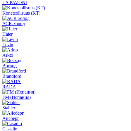
LA PAVONI
Koneteollisuus (KT)
АСК-холод
Haier
Levin
Arkto
Восход
Brandford
RADA
FM (Испания)
Stahler
Айсберг
Casadio