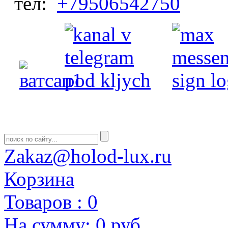
тел:
+79506542750
Zakaz@holod-lux.ru
Корзина
Товаров :
0
На сумму:
0 руб.