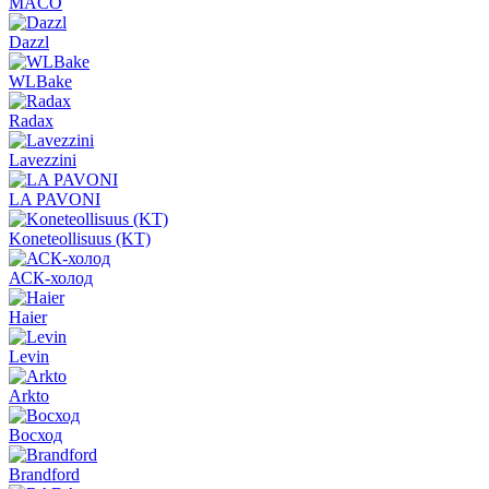
MACO
Dazzl
WLBake
Radax
Lavezzini
LA PAVONI
Koneteollisuus (KT)
АСК-холод
Haier
Levin
Arkto
Восход
Brandford