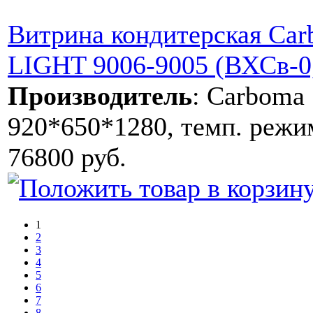
Витрина кондитерская Ca
LIGHT 9006-9005 (ВХСв-
Производитель
:
Carboma
920*650*1280, темп. режим
76800 руб.
1
2
3
4
5
6
7
8