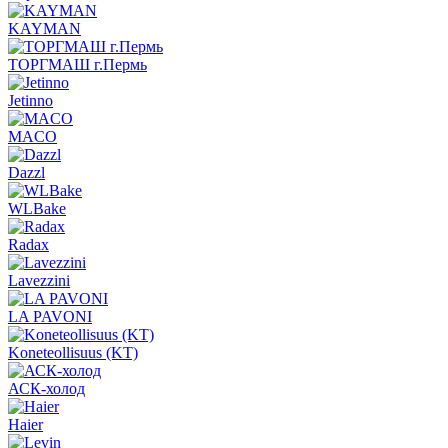
KAYMAN
ТОРГМАШ г.Пермь
Jetinno
MACO
Dazzl
WLBake
Radax
Lavezzini
LA PAVONI
Koneteollisuus (KT)
АСК-холод
Haier