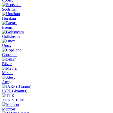
Cooleq
Scotsman
Hurakan
Brema
Golfstream
Unox
Copeland
Bitzer
Метта
Atesy
IARP (Италия)
ТПК "ШЕФ"
Мартэл