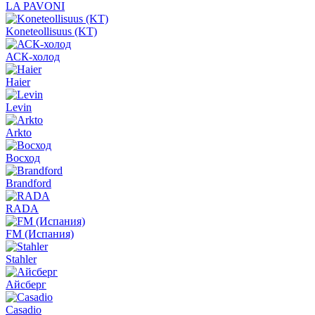
LA PAVONI
Koneteollisuus (KT)
АСК-холод
Haier
Levin
Arkto
Восход
Brandford
RADA
FM (Испания)
Stahler
Айсберг
Casadio