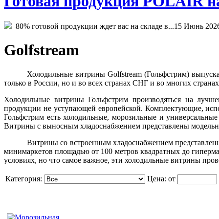
Готовая продукция POLAIR на 
80% готовой продукции ждет вас на складе в...
15 Июнь 202
Golfstream
Холодильные витрины Golfstream (Гольфстрим) выпуск
только в России, но и во всех странах СНГ и во многих страна
Холодильные витрины Гольфстрим производяться на лучшем
продукции не уступающей европейской. Комплектующие, испо
Гольфстрим есть холодильные, морозильные и универсальны
Витрины с выносным хладоснабжением представлены модельн
Витрины со встроенным хладоснабжением представлены 
минимаркетов площадью от 100 метров квадратных до гиперма
условиях, но что самое важное, эти холодильные витрины пр
Категория:
Цена:
от