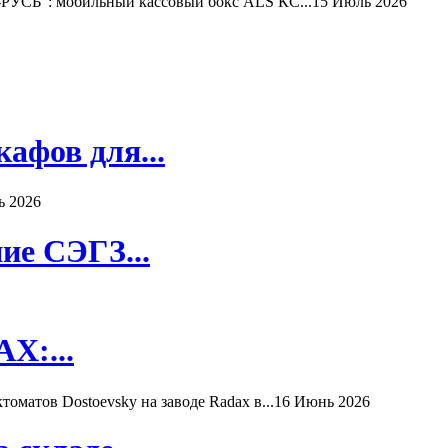
РУСЬ": мобильный кассовый бокс ALS КС...
15 Июль 2026
афов для...
ь 2026
ие СЭГЗ...
X:...
матов Dostoevsky на заводе Radax в...
16 Июнь 2026