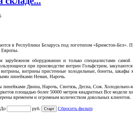
складе...
6
аются в Республики Беларусь под логотипом «Бримстон-Бел». 
х Европы.
 зарубежном оборудовании и только специалистами самой 
льзующиеся при производстве витрин Гольфстрим, закупаются 
е витрины, витрины пристенные холодильные, бонеты, шкафы 
ыми линейками Неман, Нарочь.
линейками Двина, Нарочь, Свитязь, Десна, Сож. Холодильно-мо
ркетов площадью более 50000 метров квадратных Все модели хо
оверены временем и огромным количеством довольных клиентов.
До
руб.
Сбросить фильтр