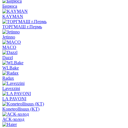
Бирюса
KAYMAN
ТОРГМАШ г.Пермь
Jetinno
MACO
Dazzl
WLBake
Radax
Lavezzini
LA PAVONI
Koneteollisuus (KT)
АСК-холод