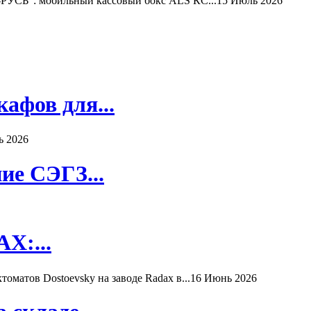
РУСЬ": мобильный кассовый бокс ALS КС...
15 Июль 2026
афов для...
ь 2026
ие СЭГЗ...
X:...
матов Dostoevsky на заводе Radax в...
16 Июнь 2026