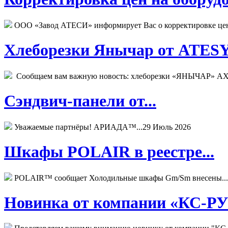
ООО «Завод АТЕСИ» информирует Вас о корректировке цен н
Хлеборезки Янычар от ATESY.
Сообщаем вам важную новость: хлеборезки «ЯНЫЧАР» АХМ
Сэндвич-панели от...
Уважаемые партнёры! АРИАДА™...
29 Июль 2026
Шкафы POLAIR в реестре...
POLAIR™ сообщает Холодильные шкафы Gm/Sm внесены...
Новинка от компании «КС-РУС