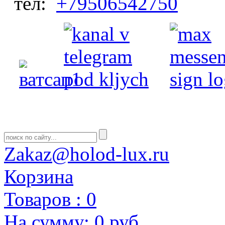
тел:
+79506542750
Zakaz@holod-lux.ru
Корзина
Товаров :
0
На сумму:
0 руб.