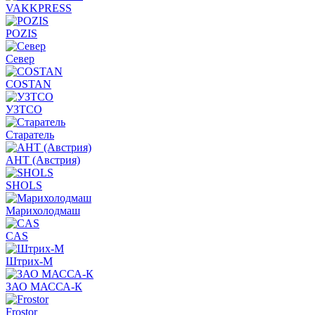
VAKKPRESS
POZIS
Север
COSTAN
УЗТСО
Старатель
АНТ (Австрия)
SHOLS
Марихолодмаш
CAS
Штрих-М
ЗАО МАССА-К
Frostor