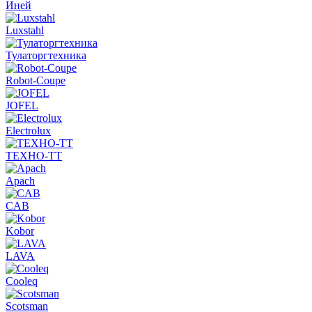
Иней
Luxstahl
Тулаторгтехника
Robot-Coupe
JOFEL
Electrolux
ТЕХНО-ТТ
Apach
CAB
Kobor
LAVA
Cooleq
Scotsman