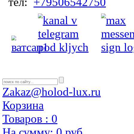
тел:
+79506542750
Zakaz@holod-lux.ru
Корзина
Товаров :
0
На сумму:
0 руб.