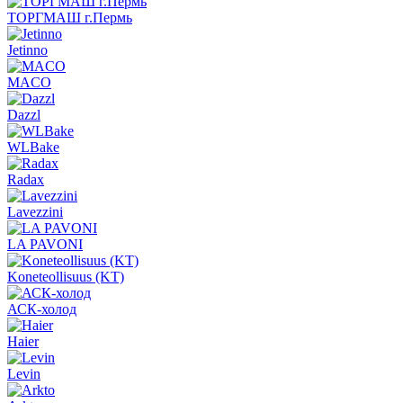
ТОРГМАШ г.Пермь
Jetinno
MACO
Dazzl
WLBake
Radax
Lavezzini
LA PAVONI
Koneteollisuus (KT)
АСК-холод
Haier
Levin