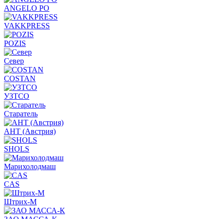
ANGELO PO
VAKKPRESS
POZIS
Север
COSTAN
УЗТСО
Старатель
АНТ (Австрия)
SHOLS
Марихолодмаш
CAS
Штрих-М