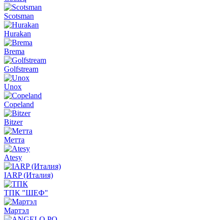
Scotsman
Hurakan
Brema
Golfstream
Unox
Copeland
Bitzer
Метта
Atesy
IARP (Италия)
ТПК "ШЕФ"
Мартэл