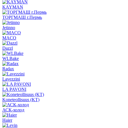
KAYMAN
ТОРГМАШ г.Пермь
Jetinno
MACO
Dazzl
WLBake
Radax
Lavezzini
LA PAVONI
Koneteollisuus (KT)
АСК-холод
Haier