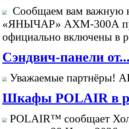
Сообщаем вам важную н
«ЯНЫЧАР» АХМ-300А пр
официально включены в ре
Сэндвич-панели от..
Уважаемые партнёры! 
Шкафы POLAIR в ре
POLAIR™ сообщает Хо