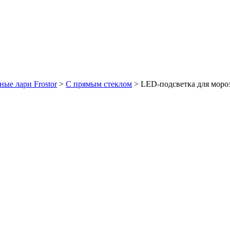
ые лари Frostor
>
C прямым стеклом
>
LED-подсветка для мороз