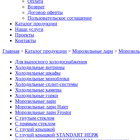
Оплата
Возврат
Договор оферты
Пользовательское соглашение
Каталог продукции
Наши услуги
Проекты
Контакты
Главная
>
Каталог продукции
>
Морозильные лари
>
Морозильн
Для выносного холодоснабжения
Холодильные витрины
Холодильные шкафы
Холодильные моноблоки
Холодильные сплит-системы
Холодильные камеры
Холодильные горки
Морозильные лари
Морозильные лари Haier
Морозильные лари Frostor
С гнутым стеклом
C прямым стеклом
С глухой крышкой
С глухой крышкой STANDART НЕРЖ