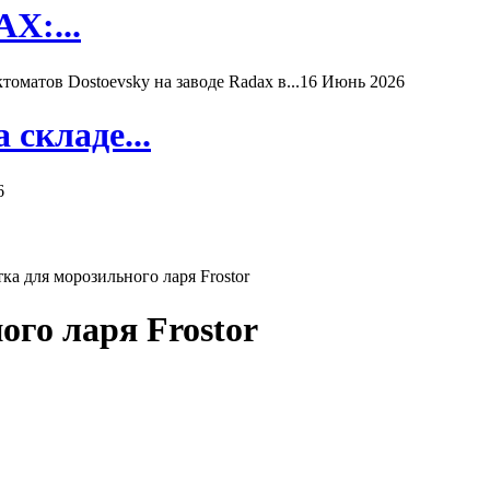
X:...
матов Dostoevsky на заводе Radax в...
16 Июнь 2026
складе...
6
ого ларя Frostor