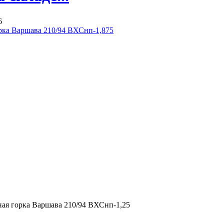
6
рка Варшава 210/94 ВХСнп-1,875