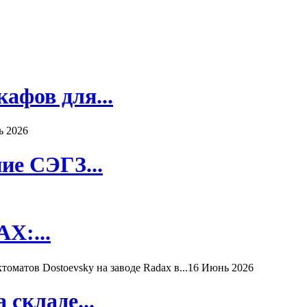
афов для...
ь 2026
ие СЭГЗ...
X:...
матов Dostoevsky на заводе Radax в...
16 Июнь 2026
складе...