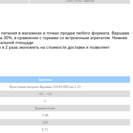
Carel, Evco, Danfoss
 питания в магазинах и точках продаж любого формата. Варшава
 30%, в сравнении с горками со встроенным агрегатом. Нижнее
имальной площади.
в 2 раза экономить на стоимости доставки и позволяет
Значение
Пристенная витрина Варшава 210/94 ВХСнп-1,25
+12…+25
4
Динамическое
ТЭН
220
0,75