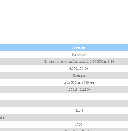
Значение
Выносное
Пристенная витрина Варшава 210/94 ВХСнп-1,25
6.350.150-30
Варшава
верх 500; низ 640 мм
1250х940х2100
4
-
-3...+3
кВт)
-
1720