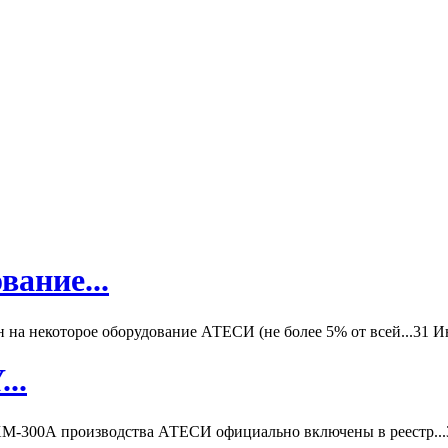
вание...
а некоторое оборудование АТЕСИ (не более 5% от всей...
31 И
..
-300А производства АТЕСИ официально включены в реестр...