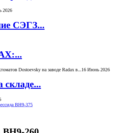
ь 2026
ие СЭГЗ...
X:...
матов Dostoevsky на заводе Radax в...
16 Июнь 2026
складе...
6
рессида ВН9-375
а ВН9-260