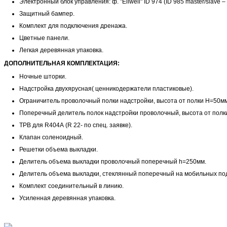
Электронный блок управления: ф. "Eliwell" ID 974 (ID 985 master/slave – 
Защитный бампер.
Комплект для подключения дренажа.
Цветные панели.
Легкая деревянная упаковка.
ДОПОЛНИТЕЛЬНАЯ КОМПЛЕКТАЦИЯ:
Ночные шторки.
Надстройка двухярусная( ценникодержатели пластиковые).
Ограничитель проволочный полки надстройки, высота от полки Н=50мм
Поперечный делитель полок надстройки проволочный, высота от полк
ТРВ для R404А (R 22- по спец. заявке).
Клапан соленоидный.
Решетки объема выкладки.
Делитель объема выкладки проволочный поперечный h=250мм.
Делитель объема выкладки, стеклянный поперечный на мобильных под
Комплект соединительный в линию.
Усиленная деревянная упаковка.