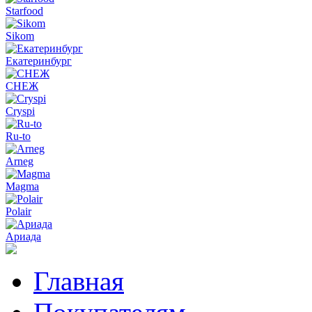
Starfood
Sikom
Екатеринбург
СНЕЖ
Cryspi
Ru-to
Arneg
Magma
Polair
Ариада
Главная