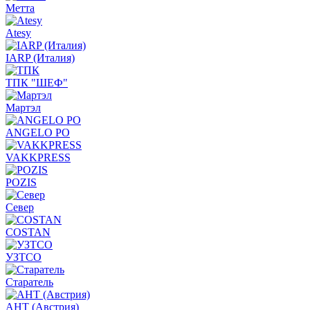
Метта
Atesy
IARP (Италия)
ТПК "ШЕФ"
Мартэл
ANGELO PO
VAKKPRESS
POZIS
Север
COSTAN
УЗТСО
Старатель
АНТ (Австрия)