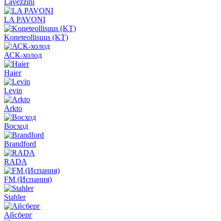
Lavezzini
LA PAVONI
Koneteollisuus (KT)
АСК-холод
Haier
Levin
Arkto
Восход
Brandford
RADA
FM (Испания)
Stahler
Айсберг