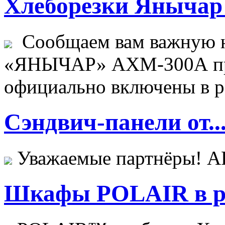
Хлеборезки Янычар 
Сообщаем вам важную н
«ЯНЫЧАР» АХМ-300А пр
официально включены в ре
Сэндвич-панели от..
Уважаемые партнёры! 
Шкафы POLAIR в ре