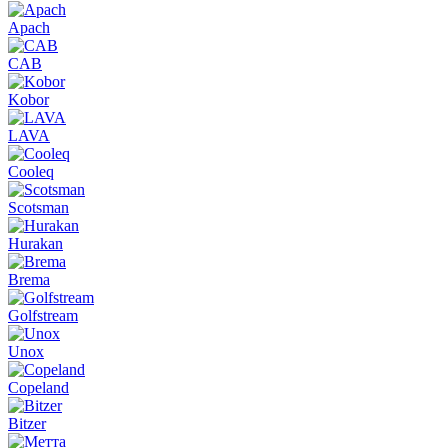
Apach
CAB
Kobor
LAVA
Cooleq
Scotsman
Hurakan
Brema
Golfstream
Unox
Copeland
Bitzer