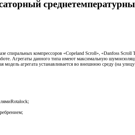
енсаторный среднетемператур
спиральных компрессоров «Copeland Scroll», «Danfoss Scroll Te
работе. Агрегаты данного типа имеют максимальную шумоизоляц
 модель агрегата устанавливается во внешнюю среду (на улицу)
лямиRotalock;
ребрением;