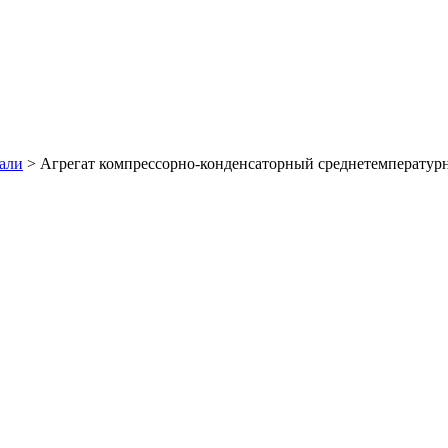
али
>
Агрегат компрессорно-конденсаторный среднетемперат