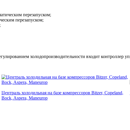
матическим перезапуском;
ическим перезапуском;
;
регулированием холодопроизводительности входит контроллер у
Централь холодильная на базе компрессоров Bitzer, Copeland,
Bock, Aspera, Maneurop