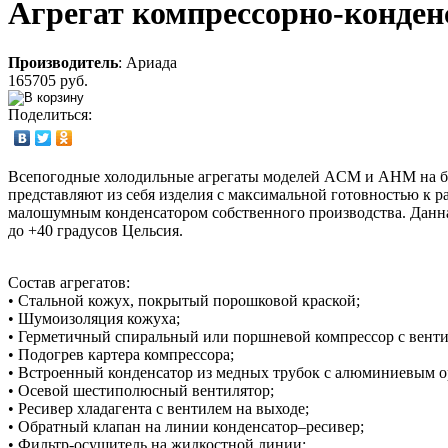
Агрегат компрессорно-конд
Производитель
:
Ариада
165705 руб.
Поделиться:
Всепогодные холодильные агрегаты моделей ACM и АНМ на базе 
представляют из себя изделия с максимальной готовностью к 
малошумным конденсатором собственного производства. Данная
до +40 градусов Цельсия.
Состав агрегатов:
• Стальной кожух, покрытый порошковой краской;
• Шумоизоляция кожуха;
• Герметичный спиральный или поршневой компрессор с венти
• Подогрев картера компрессора;
• Встроенный конденсатор из медных трубок с алюминиевым о
• Осевой шестиполюсный вентилятор;
• Ресивер хладагента с вентилем на выходе;
• Обратный клапан на линии конденсатор–ресивер;
• Фильтр-осушитель на жидкостной линии;