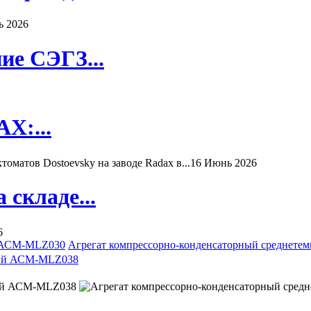
ь 2026
ие СЭГЗ...
X:...
матов Dostoevsky на заводе Radax в...
16 Июнь 2026
складе...
6
й АСМ-MLZ030
Агрегат компрессорно-конденсаторный среднет