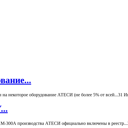
вание...
а некоторое оборудование АТЕСИ (не более 5% от всей...
31 И
..
-300А производства АТЕСИ официально включены в реестр...