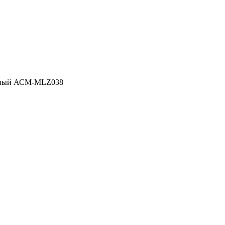
урный АСМ-MLZ038