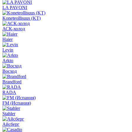
LA PAVONI
Koneteollisuus (KT)
АСК-холод
Haier
Levin
Arkto
Восход
Brandford
RADA
FM (Испания)
Stahler
Айсберг