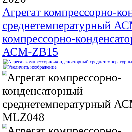
Агрегат компрессорно-ко
среднетемпературный А
компрессорно-конденсато
АСМ-ZB15