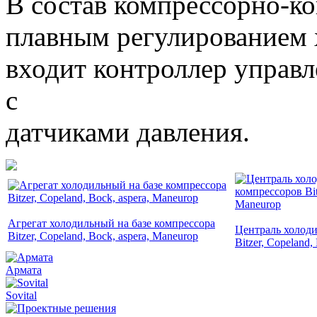
В состав компрессорно-ко
плавным регулированием 
входит контроллер управ
с
датчиками давления.
Агрегат холодильный на базе компрессора
Централь холоди
Bitzer, Copeland, Bock, aspera, Maneurop
Bitzer, Copeland
Армата
Sovital