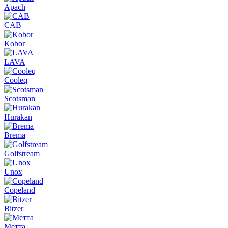
Apach
CAB
Kobor
LAVA
Cooleq
Scotsman
Hurakan
Brema
Golfstream
Unox
Copeland
Bitzer
Метта