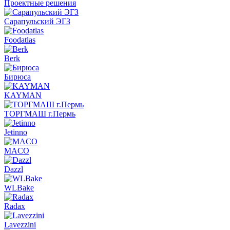
Проектные решения
Сарапульский ЭГЗ
Foodatlas
Berk
Бирюса
KAYMAN
ТОРГМАШ г.Пермь
Jetinno
MACO
Dazzl
WLBake
Radax
Lavezzini