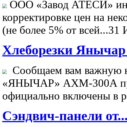
ООО «Завод АТЕСИ» ин
корректировке цен на не
(не более 5% от всей...
31 
Хлеборезки Янычар 
Сообщаем вам важную н
«ЯНЫЧАР» АХМ-300А пр
официально включены в ре
Сэндвич-панели от..