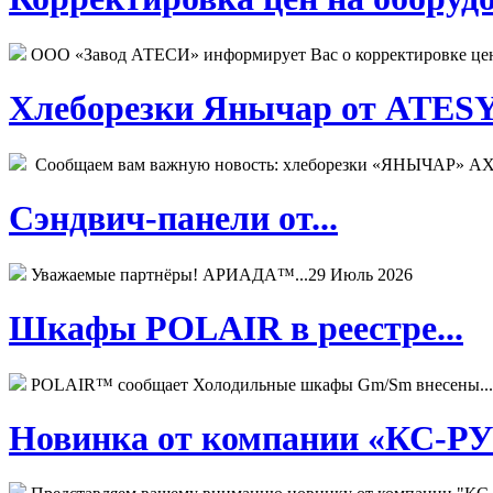
ООО «Завод АТЕСИ» информирует Вас о корректировке цен н
Хлеборезки Янычар от ATESY.
Сообщаем вам важную новость: хлеборезки «ЯНЫЧАР» АХМ
Сэндвич-панели от...
Уважаемые партнёры! АРИАДА™...
29 Июль 2026
Шкафы POLAIR в реестре...
POLAIR™ сообщает Холодильные шкафы Gm/Sm внесены...
Новинка от компании «КС-РУС