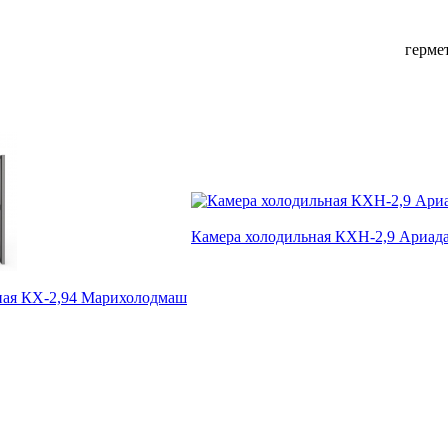
герме
Камера холодильная КХН-2,9 Ариад
ная КХ-2,94 Марихолодмаш