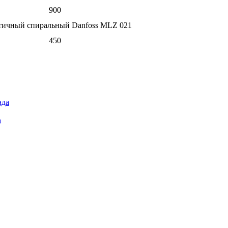
900
тичный спиральный Danfoss MLZ 021
450
а