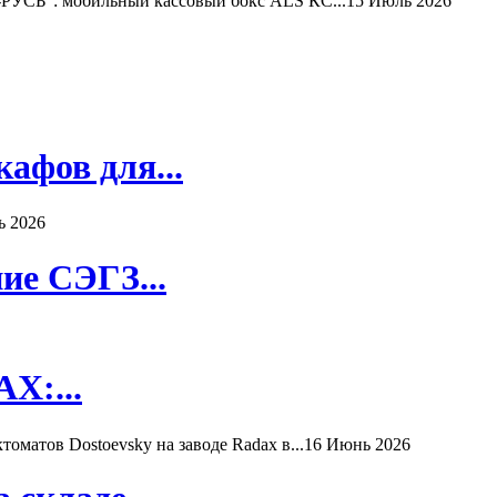
РУСЬ": мобильный кассовый бокс ALS КС...
15 Июль 2026
афов для...
ь 2026
ие СЭГЗ...
X:...
матов Dostoevsky на заводе Radax в...
16 Июнь 2026