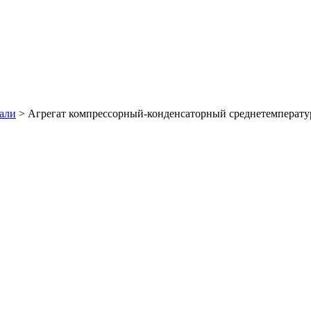
али
>
Агрегат компрессорный-конденсаторный среднетемперат