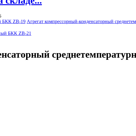
складе...
6
й БКК ZB-19
Агрегат компрессорный-конденсаторный среднете
енсаторный среднетемператур