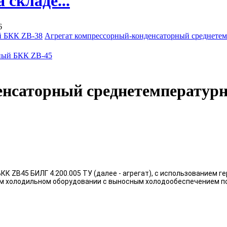
складе...
6
й БКК ZB-38
Агрегат компрессорный-конденсаторный среднете
енсаторный среднетемператур
 ZB45 БИЛГ 4.200.005 ТУ (далее - агрегат), с использованием г
ом холодильном оборудовании с выносным холодообеспечением п