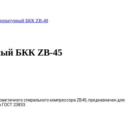
мпературный БКК ZB-48
ный БКК ZB-45
ерметичного спирального компрессора ZB45, предназначен для
о ГОСТ 23833.