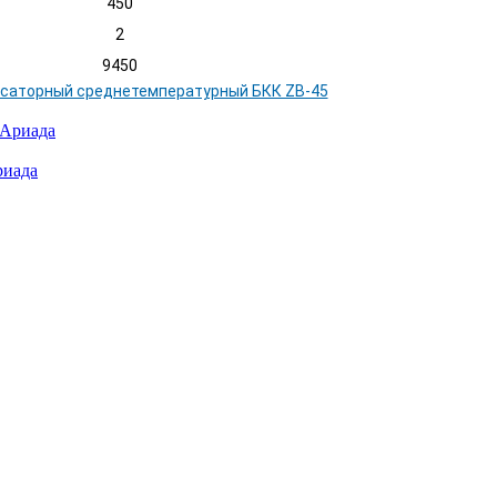
450
2
9450
риада