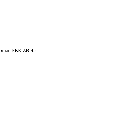
урный БКК ZB-45