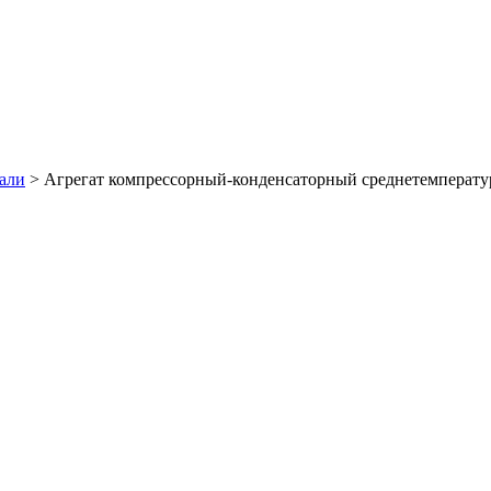
али
>
Агрегат компрессорный-конденсаторный среднетемперат