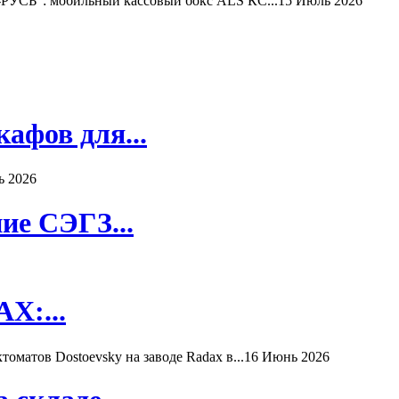
РУСЬ": мобильный кассовый бокс ALS КС...
15 Июль 2026
афов для...
ь 2026
ие СЭГЗ...
X:...
матов Dostoevsky на заводе Radax в...
16 Июнь 2026