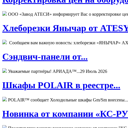
ООО «Завод АТЕСИ» информирует Вас о корректировке цен н
Хлеборезки Янычар от ATESY.
Сообщаем вам важную новость: хлеборезки «ЯНЫЧАР» АХМ
Сэндвич-панели от...
Уважаемые партнёры! АРИАДА™...
29 Июль 2026
Шкафы POLAIR в реестре...
POLAIR™ сообщает Холодильные шкафы Gm/Sm внесены...
Новинка от компании «КС-РУС