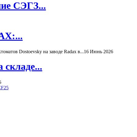
ие СЭГЗ...
X:...
матов Dostoevsky на заводе Radax в...
16 Июнь 2026
складе...
6
ZF25