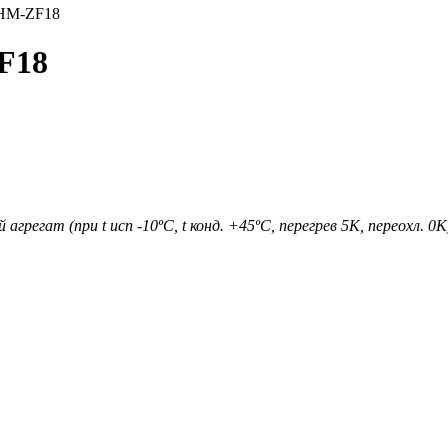
F18
егат (при t исп -10ºС, t конд. +45ºС, перегрев 5К, переохл. 0К