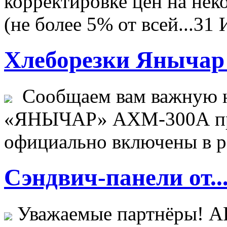
корректировке цен на не
(не более 5% от всей...
31 
Хлеборезки Янычар 
Сообщаем вам важную н
«ЯНЫЧАР» АХМ-300А пр
официально включены в ре
Сэндвич-панели от..
Уважаемые партнёры! 