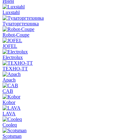
Иней
Luxstahl
Тулаторгтехника
Robot-Coupe
JOFEL
Electrolux
ТЕХНО-ТТ
Apach
CAB
Kobor
LAVA
Cooleq
Scotsman