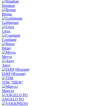
Hurakan
Brema
Golfstream
Unox
Copeland
Bitzer
Метта
Atesy
IARP (Италия)
ТПК "ШЕФ"
Мартэл
ANGELO PO