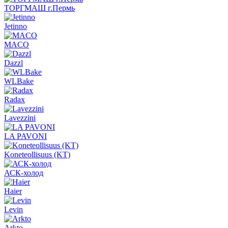
ТОРГМАШ г.Пермь
Jetinno
MACO
Dazzl
WLBake
Radax
Lavezzini
LA PAVONI
Koneteollisuus (KT)
АСК-холод
Haier
Levin
Arkto