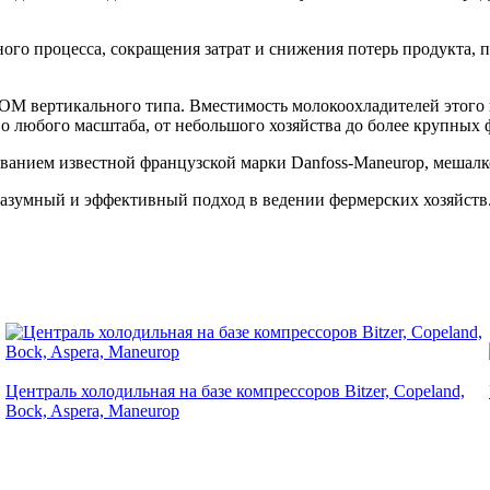
го процесса, сокращения затрат и снижения потерь продукта, 
М вертикального типа. Вместимость молокоохладителей этого ви
во любого масштаба, от небольшого хозяйства до более крупных
ванием известной французской марки
Danfoss-Maneurop, мешалк
азумный и эффективный подход в ведении фермерских хозяйств
Централь холодильная на базе компрессоров Bitzer, Copeland,
Bock, Aspera, Maneurop