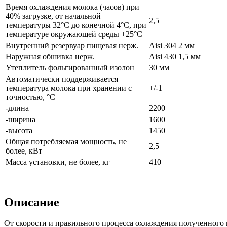
Время охлаждения молока (часов) при
40% загрузке, от начальной
2,5
температуры 32°С до конечной 4°С, при
температуре окружающей среды +25°С
Внутренний резервуар пищевая нерж.
Aisi 304 2 мм
Наружная обшивка нерж.
Aisi 430 1,5 мм
Утеплитель фольгированный изолон
30 мм
Автоматически поддерживается
температура молока при хранении с
+/-1
точностью, °С
-длина
2200
-ширина
1600
-высота
1450
Общая потребляемая мощность, не
2,5
более, кВт
Масса установки, не более, кг
410
Описание
От скорости и правильного процесса охлаждения полученного 