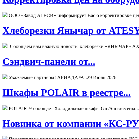
ООО «Завод АТЕСИ» информирует Вас о корректировке цен н
Хлеборезки Янычар от ATESY.
Сообщаем вам важную новость: хлеборезки «ЯНЫЧАР» АХМ
Сэндвич-панели от...
Уважаемые партнёры! АРИАДА™...
29 Июль 2026
Шкафы POLAIR в реестре...
POLAIR™ сообщает Холодильные шкафы Gm/Sm внесены...
Новинка от компании «КС-РУС