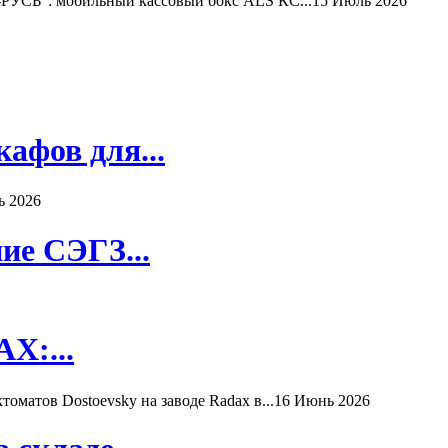
РУСЬ": мобильный кассовый бокс ALS КС...
15 Июль 2026
афов для...
ь 2026
ие СЭГЗ...
X:...
матов Dostoevsky на заводе Radax в...
16 Июнь 2026