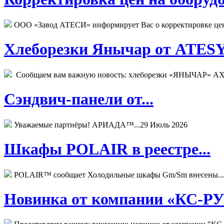
ООО «Завод АТЕСИ» информирует Вас о корректировке цен н
Хлеборезки Янычар от ATESY.
Сообщаем вам важную новость: хлеборезки «ЯНЫЧАР» АХМ
Сэндвич-панели от...
Уважаемые партнёры! АРИАДА™...
29 Июль 2026
Шкафы POLAIR в реестре...
POLAIR™ сообщает Холодильные шкафы Gm/Sm внесены...
Новинка от компании «КС-РУС