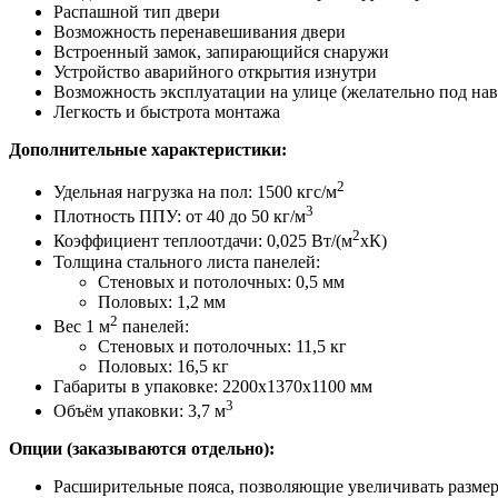
Распашной тип двери
Возможность перенавешивания двери
Встроенный замок, запирающийся снаружи
Устройство аварийного открытия изнутри
Возможность эксплуатации на улице (желательно под нав
Легкость и быстрота монтажа
Дополнительные характеристики:
2
Удельная нагрузка на пол: 1500 кгс/м
3
Плотность ППУ: от 40 до 50 кг/м
2
Коэффициент теплоотдачи: 0,025 Вт/(м
хК)
Толщина стального листа панелей:
Стеновых и потолочных: 0,5 мм
Половых: 1,2 мм
2
Вес 1 м
панелей:
Стеновых и потолочных: 11,5 кг
Половых: 16,5 кг
Габариты в упаковке: 2200x1370x1100 мм
3
Объём упаковки: 3,7 м
Опции (заказываются отдельно):
Расширительные пояса, позволяющие увеличивать разме