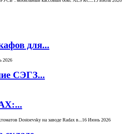
РУСЬ": мобильный кассовый бокс ALS КС...
15 Июль 2026
афов для...
ь 2026
ие СЭГЗ...
X:...
матов Dostoevsky на заводе Radax в...
16 Июнь 2026