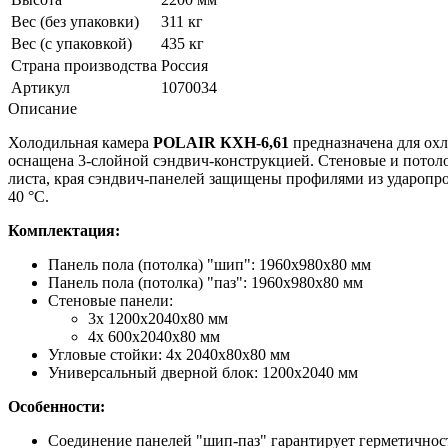
Вес (без упаковки)
311 кг
Вес (с упаковкой)
435 кг
Страна производства
Россия
Артикул
1070034
Описание
Холодильная камера
POLAIR КХН-6,61
предназначена для ох
оснащена 3-слойной сэндвич-конструкцией. Стеновые и потоло
листа, края сэндвич-панелей защищены профилями из ударопро
40 °С.
Комплектация:
Панель пола (потолка) "шип": 1960х980х80 мм
Панель пола (потолка) "паз": 1960х980х80 мм
Стеновые панели:
3х 1200х2040х80 мм
4х 600х2040х80 мм
Угловые стойки: 4х 2040х80х80 мм
Универсальный дверной блок: 1200х2040 мм
Особенности:
Соединение панелей "шип-паз" гарантирует герметичнос