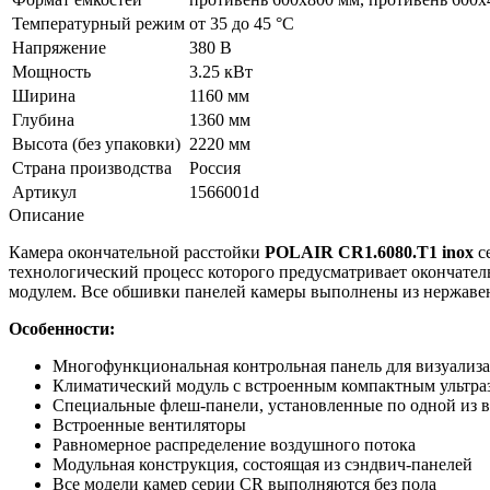
Температурный режим
от 35 до 45 °С
Напряжение
380 В
Мощность
3.25 кВт
Ширина
1160 мм
Глубина
1360 мм
Высота (без упаковки)
2220 мм
Страна производства
Россия
Артикул
1566001d
Описание
Камера окончательной расстойки
POLAIR CR1.6080.Т1 inox
с
технологический процесс которого предусматривает окончате
модулем. Все обшивки панелей камеры выполнены из нержаве
Особенности:
Многофункциональная контрольная панель для визуализа
Климатический модуль с встроенным компактным ультр
Специальные флеш-панели, установленные по одной из 
Встроенные вентиляторы
Равномерное распределение воздушного потока
Модульная конструкция, состоящая из сэндвич-панелей
Все модели камер серии CR выполняются без пола