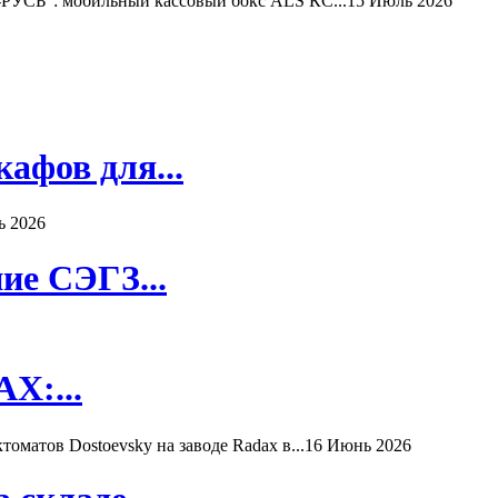
РУСЬ": мобильный кассовый бокс ALS КС...
15 Июль 2026
афов для...
ь 2026
ие СЭГЗ...
X:...
матов Dostoevsky на заводе Radax в...
16 Июнь 2026