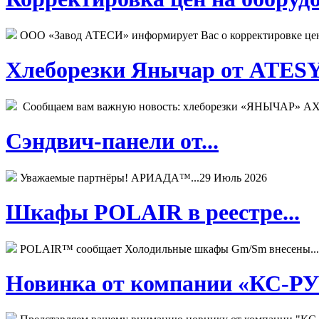
ООО «Завод АТЕСИ» информирует Вас о корректировке цен н
Хлеборезки Янычар от ATESY.
Сообщаем вам важную новость: хлеборезки «ЯНЫЧАР» АХМ
Сэндвич-панели от...
Уважаемые партнёры! АРИАДА™...
29 Июль 2026
Шкафы POLAIR в реестре...
POLAIR™ сообщает Холодильные шкафы Gm/Sm внесены...
Новинка от компании «КС-РУС