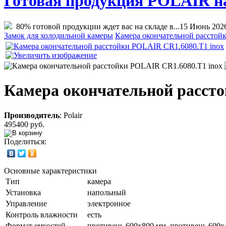
Готовая продукция POLAIR на 
80% готовой продукции ждет вас на складе в...
15 Июнь 202
Замок для холодильной камеры
Камера окончательной расстой
Камера окончательной рассто
Производитель
:
Polair
495400 руб.
Поделиться:
Основные характеристики
Тип
камера
Установка
напольный
Управление
электронное
Контроль влажности
есть
Формат емкостей
противень 600x800 мм, противень 600х