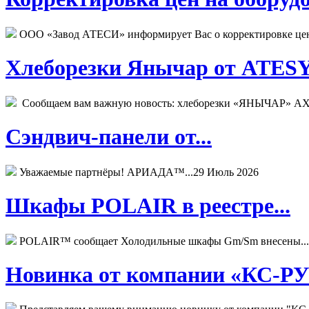
ООО «Завод АТЕСИ» информирует Вас о корректировке цен н
Хлеборезки Янычар от ATESY.
Сообщаем вам важную новость: хлеборезки «ЯНЫЧАР» АХМ
Сэндвич-панели от...
Уважаемые партнёры! АРИАДА™...
29 Июль 2026
Шкафы POLAIR в реестре...
POLAIR™ сообщает Холодильные шкафы Gm/Sm внесены...
Новинка от компании «КС-РУС