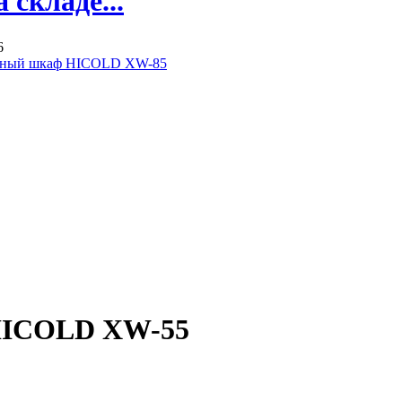
складе...
6
ьный шкаф HICOLD XW-85
HICOLD XW-55