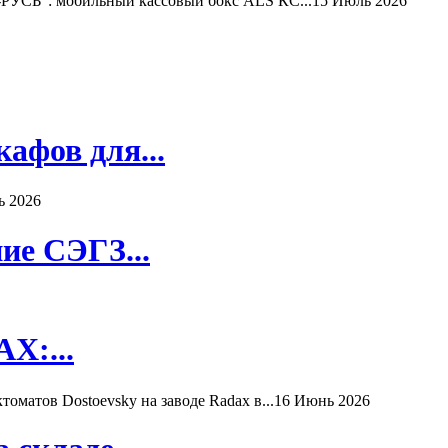
РУСЬ": мобильный кассовый бокс ALS КС...
15 Июль 2026
афов для...
ь 2026
ие СЭГЗ...
X:...
матов Dostoevsky на заводе Radax в...
16 Июнь 2026