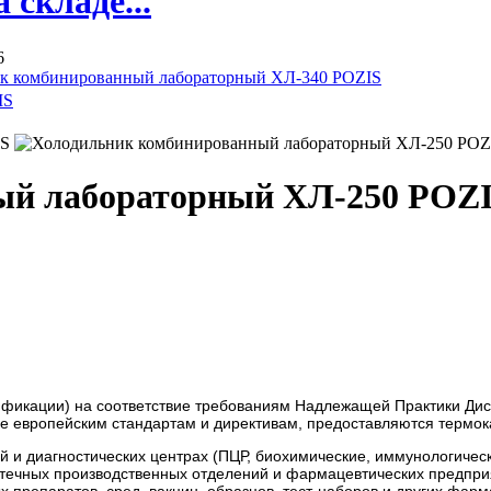
складе...
6
к комбинированный лабораторный ХЛ-340 POZIS
ый лабораторный ХЛ-250 POZ
ификации) на соответствие требованиям Надлежащей Практики Ди
е европейским стандартам и директивам, предоставляются термок
 и диагностических центрах (ПЦР, биохимические, иммунологическ
аптечных производственных отделений и фармацевтических предпри
 препаратов, сред, вакцин, образцов, тест-наборов и других фарм