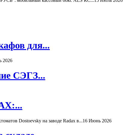
РУСЬ": мобильный кассовый бокс ALS КС...
15 Июль 2026
афов для...
ь 2026
ие СЭГЗ...
X:...
матов Dostoevsky на заводе Radax в...
16 Июнь 2026