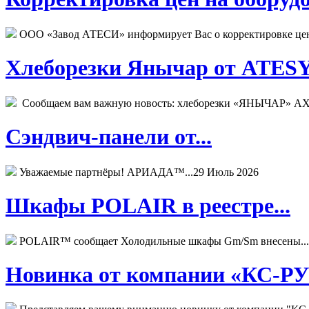
ООО «Завод АТЕСИ» информирует Вас о корректировке цен н
Хлеборезки Янычар от ATESY.
Сообщаем вам важную новость: хлеборезки «ЯНЫЧАР» АХМ
Сэндвич-панели от...
Уважаемые партнёры! АРИАДА™...
29 Июль 2026
Шкафы POLAIR в реестре...
POLAIR™ сообщает Холодильные шкафы Gm/Sm внесены...
Новинка от компании «КС-РУС