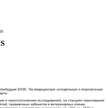
IS
стрибудции ЕАЭС. На медицинскую холодильную и морозильную
арты.
ие и гематологические исследования), на станциях переливания
ятий, прививочных кабинетов и ветеринарных клиник.
ацевтических средств при температуре от +2°С до +15°С в