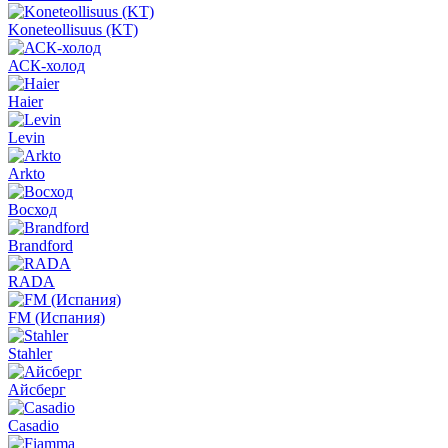
Koneteollisuus (KT)
АСК-холод
Haier
Levin
Arkto
Восход
Brandford
RADA
FM (Испания)
Stahler
Айсберг
Casadio