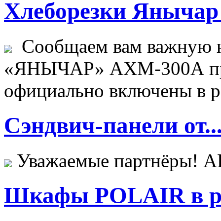
Хлеборезки Янычар 
Сообщаем вам важную н
«ЯНЫЧАР» АХМ-300А пр
официально включены в ре
Сэндвич-панели от..
Уважаемые партнёры! 
Шкафы POLAIR в ре