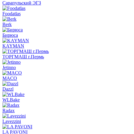
Сарапульский ЭГЗ
Foodatlas
Berk
Бирюса
KAYMAN
ТОРГМАШ г.Пермь
Jetinno
MACO
Dazzl
WLBake
Radax
Lavezzini
LA PAVONI