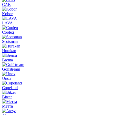
CAB
Kobor
LAVA
Cooleq
Scotsman
Hurakan
Brema
Golfstream
Unox
Copeland
Bitzer
Метта