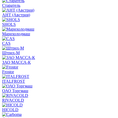
Старатель
АНТ (Австрия)
SHOLS
Марихолодмаш
CAS
Штрих-М
ЗАО МАССА-К
Frostor
ITALFROST
ОАО Торгмаш
RIVACOLD
HICOLD