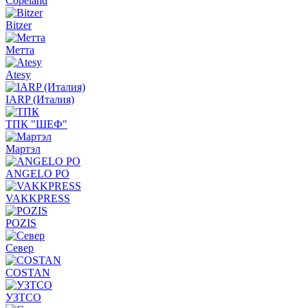
Copeland
Bitzer
Метта
Atesy
IARP (Италия)
ТПК "ШЕФ"
Мартэл
ANGELO PO
VAKKPRESS
POZIS
Север
COSTAN
УЗТСО