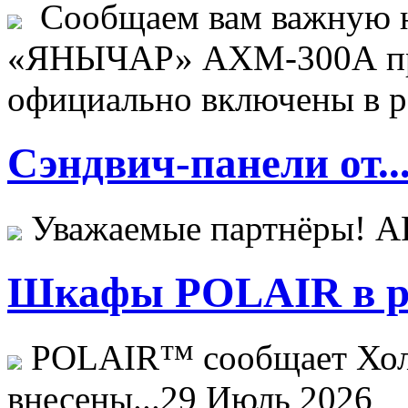
Сообщаем вам важную н
«ЯНЫЧАР» АХМ-300А пр
официально включены в ре
Сэндвич-панели от..
Уважаемые партнёры! 
Шкафы POLAIR в ре
POLAIR™ сообщает Хо
внесены...
29 Июль 2026