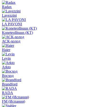
Radax
Lavezzini
LA PAVONI
Koneteollisuus (KT)
АСК-холод
Haier
Levin
Arkto
Восход
Brandford
RADA
FM (Испания)