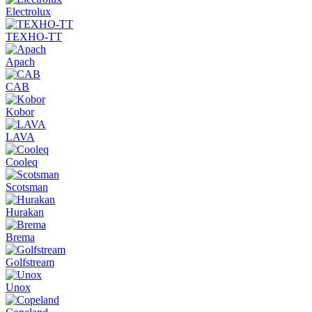
Electrolux
ТЕХНО-ТТ
Apach
CAB
Kobor
LAVA
Cooleq
Scotsman
Hurakan
Brema
Golfstream
Unox