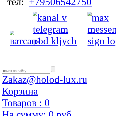
тел:
+79506542750
Zakaz@holod-lux.ru
Корзина
Товаров :
0
На сумму:
0 руб.