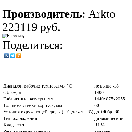
Производитель
:
Arkto
223119 руб.
Поделиться:
Диапазон рабочих температур, °C
не выше -18
Объем, л
1400
Габаритные размеры, мм
1440х875х2055
Толщина стенки корпуса, мм
60
Условия окружающей среды (t,°C,/вл-сть, %)
до +40/до 80
Тип охлаждения
динамический
Хладагент
R134a
Расположение агрегата
верхнее