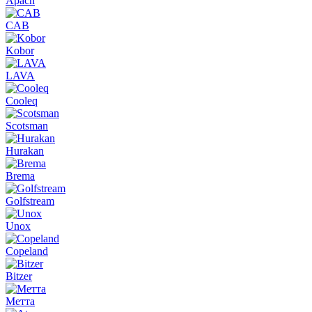
Apach
CAB
Kobor
LAVA
Cooleq
Scotsman
Hurakan
Brema
Golfstream
Unox
Copeland
Bitzer
Метта