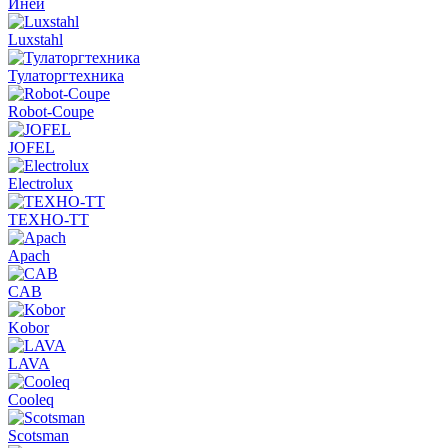
Иней
Luxstahl
Тулаторгтехника
Robot-Coupe
JOFEL
Electrolux
ТЕХНО-ТТ
Apach
CAB
Kobor
LAVA
Cooleq
Scotsman