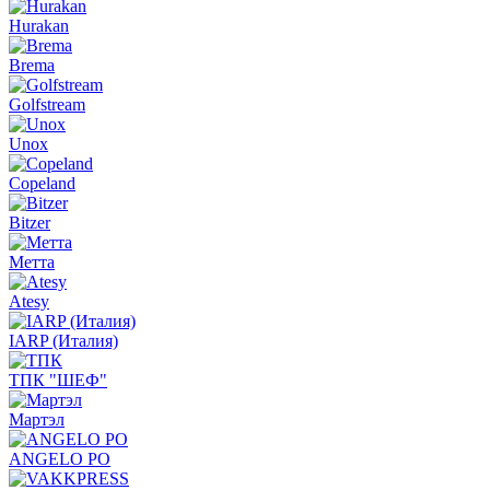
Hurakan
Brema
Golfstream
Unox
Copeland
Bitzer
Метта
Atesy
IARP (Италия)
ТПК "ШЕФ"
Мартэл
ANGELO PO