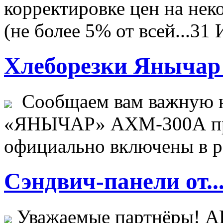
корректировке цен на не
(не более 5% от всей...
31 
Хлеборезки Янычар 
Сообщаем вам важную н
«ЯНЫЧАР» АХМ-300А пр
официально включены в ре
Сэндвич-панели от..
Уважаемые партнёры! 