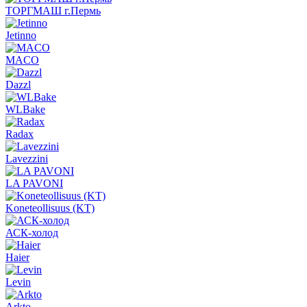
ТОРГМАШ г.Пермь
Jetinno
MACO
Dazzl
WLBake
Radax
Lavezzini
LA PAVONI
Koneteollisuus (KT)
АСК-холод
Haier
Levin
Arkto