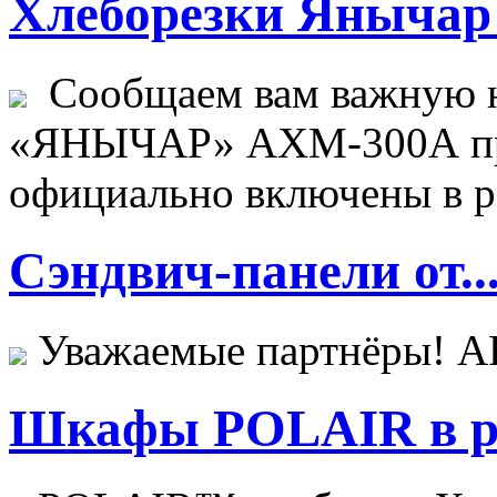
Хлеборезки Янычар 
Сообщаем вам важную н
«ЯНЫЧАР» АХМ-300А пр
официально включены в ре
Сэндвич-панели от..
Уважаемые партнёры! 
Шкафы POLAIR в ре