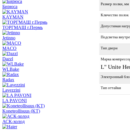
Размер полки, мм
Бирюса
Кличество полок
KAYMAN
Допустимая нагруз
ТОРГМАШ г.Пермь
Подсветка внутр
Jetinno
MACO
Тип двери
Dazzl
Марка компрессо
L" Unite He
WLBake
Электронный бло
Radax
Тип оттайки
Lavezzini
LA PAVONI
Koneteollisuus (KT)
АСК-холод