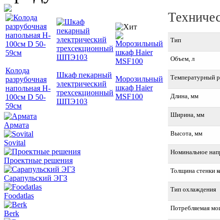
Техничес
Тип
Объем, л
Колода
Шкаф пекарный
Температурный р
Морозильный
разрубочная
электрический
шкаф Haier
напольная H-
трехсекционный
MSF100
Длина, мм
100см D 50-
ШПЭ103
59см
Ширина, мм
Армата
Высота, мм
Sovital
Номинальное нап
Проектные решения
Толщина стенки к
Сарапульский ЭГЗ
Тип охлаждения
Foodatlas
Потребляемая мощ
Berk