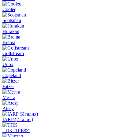
Cooleq
Scotsman
Hurakan
Brema
Golfstream
Unox
Copeland
Bitzer
Метта
Atesy
IARP (Италия)
ТПК "ШЕФ"