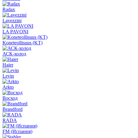
Radax
Lavezzini
LA PAVONI
Koneteollisuus (KT)
АСК-холод
Haier
Levin
Arkto
Восход
Brandford
RADA
FM (Испания)