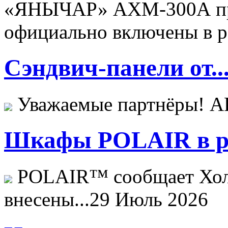
«ЯНЫЧАР» АХМ-300А пр
официально включены в ре
Сэндвич-панели от..
Уважаемые партнёры! 
Шкафы POLAIR в ре
POLAIR™ сообщает Хо
внесены...
29 Июль 2026