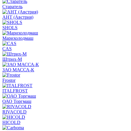
Старатель
АНТ (Австрия)
SHOLS
Марихолодмаш
CAS
Штрих-М
ЗАО МАССА-К
Frostor
ITALFROST
ОАО Торгмаш
RIVACOLD
HICOLD