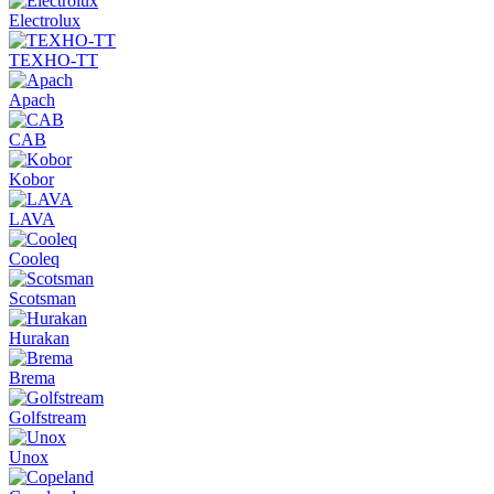
Electrolux
ТЕХНО-ТТ
Apach
CAB
Kobor
LAVA
Cooleq
Scotsman
Hurakan
Brema
Golfstream
Unox