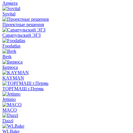
Армата
Sovital
Проектные решения
Сарапульский ЭГЗ
Foodatlas
Berk
Бирюса
KAYMAN
ТОРГМАШ г.Пермь
Jetinno
MACO
Dazzl
WLBake