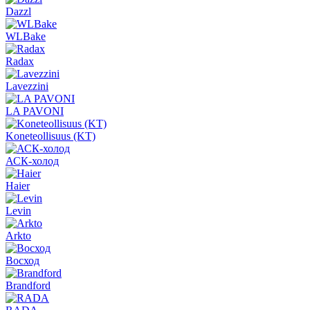
Dazzl
WLBake
Radax
Lavezzini
LA PAVONI
Koneteollisuus (KT)
АСК-холод
Haier
Levin
Arkto
Восход
Brandford