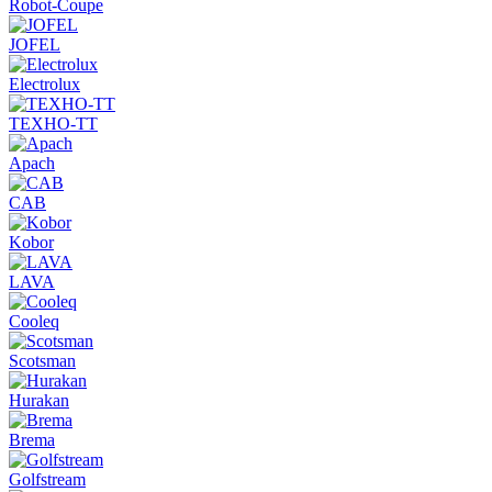
Robot-Coupe
JOFEL
Electrolux
ТЕХНО-ТТ
Apach
CAB
Kobor
LAVA
Cooleq
Scotsman
Hurakan
Brema
Golfstream