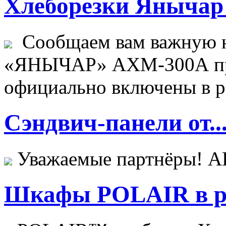
Хлеборезки Янычар 
Сообщаем вам важную н
«ЯНЫЧАР» АХМ-300А пр
официально включены в ре
Сэндвич-панели от..
Уважаемые партнёры! 
Шкафы POLAIR в ре